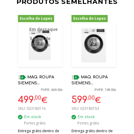
PRODUTOS SEMELHANTES
Escolha do Lopes
Escolha do Lopes
-25%
-20%
Em destaque
5 anos de
Garantia
MAQ. ROUPA
MAQ. ROUPA
SIEMENS
SIEMENS
WG44G2Z1EP 9KG
WG54G2F1EP I-DOS
PVPR: 669.00
PVPR: 749.00
€
€
1400RPM A BRANCA
10KG 1400 A
,00
,00
499
599
€
€
C/VAPOR | 5 ANOS
GARANTIA
SKU:
023180116
SKU:
023180153
Em stock
Em stock
Portes grátis
Portes grátis
Entrega grátis dentro de
Entrega grátis dentro de