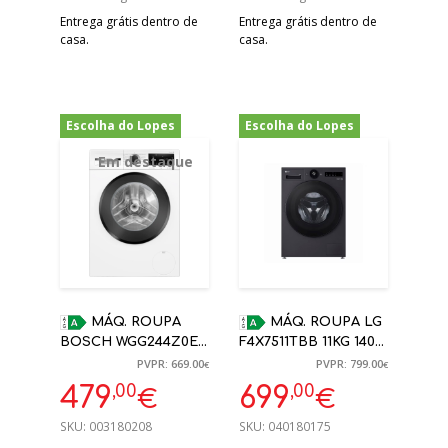
Entrega grátis dentro de
Entrega grátis dentro de
casa.
casa.
Escolha do Lopes
Escolha do Lopes
-28%
-13%
Em destaque
MÁQ. ROUPA
MÁQ. ROUPA LG
BOSCH WGG244Z0ES
F4X7511TBB 11KG 1400
9KG 1400RPM
RPM A PRETO
PVPR: 669.00
PVPR: 799.00
€
€
BRANCO A
,00
,00
479
699
€
€
SKU:
003180208
SKU:
040180175