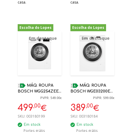
casa.
casa.
Escolha do Lopes
Escolha do Lopes
-9%
-35%
Em destaque
Em destaque
MÁQ. ROUPA
MÁQ. ROUPA
BOSCH WGG254ZEES
BOSCH WGE03200ES
10KG BRANCO
8KG 1200RPM A
PVPR: 549.00
PVPR: 599.00
€
€
1400RPM A
BRANCA
,00
,00
499
389
€
€
SKU:
003180199
SKU:
003180184
Em stock
Em stock
Portes grátis
Portes grátis