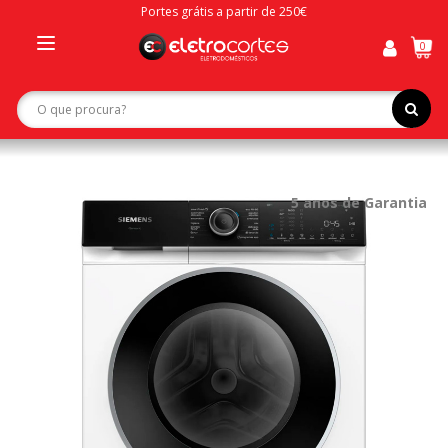
Portes grátis a partir de 250€
0
Toggle
navigation
5 anos de Garantia