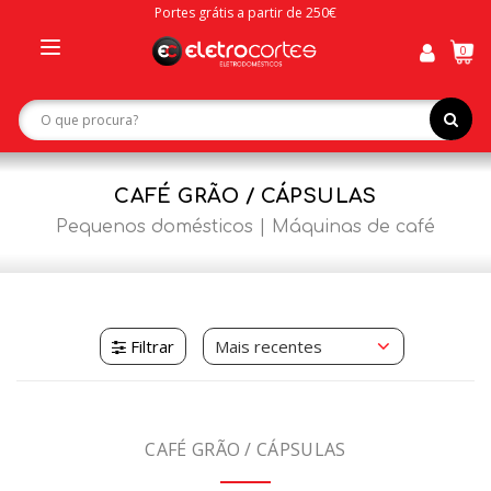
Portes grátis a partir de 250€
0
Toggle
navigation
CAFÉ GRÃO / CÁPSULAS
Pequenos domésticos
Máquinas de café
Filtrar
CAFÉ GRÃO / CÁPSULAS