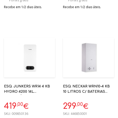
Portes grátis
Portes grátis
Recebe em 1/2 dias úteis.
Recebe em 1/2 dias úteis.
ESQ. JUNKERS WR14 4 KB
ESQ. NECKAR WRN10-4 KB
HYDRO 4200 14L
10 LITROS C/ BATERIAS
ATMOSFÉRICO C/ BATERIA
NATURAL REFª7736505497
NATURAL REF.7.736.506.068
,00
,00
419
299
€
€
SKU:
009850136
SKU:
446850001