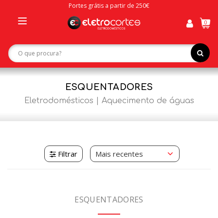
Portes grátis a partir de 250€
0
Toggle
navigation
ESQUENTADORES
Eletrodomésticos
Aquecimento de águas
Filtrar
ESQUENTADORES