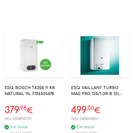
ESQ. BOSCH T4204 11 KB
ESQ. VAILLANT TURBO
NATURAL 11L 7736505678
MAG PRO 125/1-3R-B 12L
ESTANQUE VENTILADO
BUTANO / PROPANO 50230
,98
,00
379
499
€
€
SKU:
009850191
SKU:
046850002
Em stock
Em stock