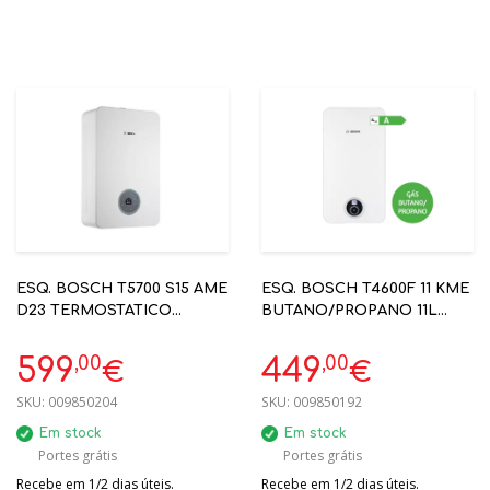
ESQ. BOSCH T5700 S15 AME
ESQ. BOSCH T4600F 11 KME
D23 TERMOSTATICO
BUTANO/PROPANO 11L
VENTILADO ESTANQUE
VENTILADO 7736505505
NATURAL
,00
,00
599
449
€
€
SKU:
009850204
SKU:
009850192
Em stock
Em stock
Portes grátis
Portes grátis
Recebe em 1/2 dias úteis.
Recebe em 1/2 dias úteis.