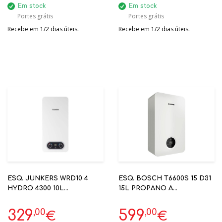
Em stock
Em stock
Portes grátis
Portes grátis
Recebe em 1/2 dias úteis.
Recebe em 1/2 dias úteis.
ESQ. JUNKERS WRD10 4
ESQ. BOSCH T6600S 15 D31
HYDRO 4300 10L
15L PROPANO A
HIDROGERADOR NATURAL
VENTILADO/ESTANQUE
REF.7.736.504.355
570X340X190 - 7736507146
,00
,00
329
599
€
€