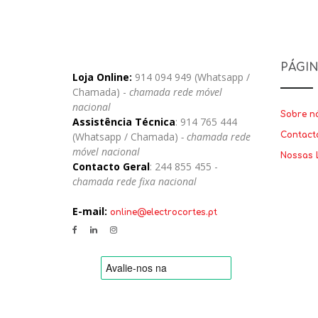
PÁGI
Loja Online:
914 094 949 (Whatsapp /
Chamada) -
chamada rede móvel
nacional
Sobre n
Assistência Técnica
: 914 765 444
(Whatsapp / Chamada)
- chamada rede
Contact
móvel nacional
Nossas 
Contacto Geral
: 244 855 455 -
chamada rede fixa nacional
E-mail:
online@electrocortes.pt