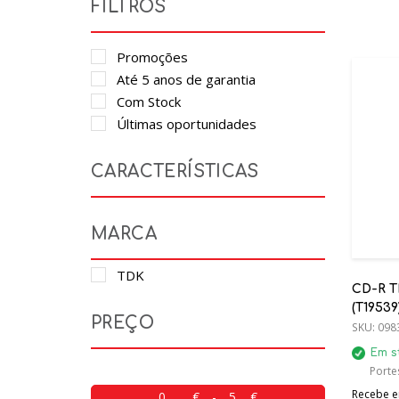
FILTROS
Promoções
Até 5 anos de garantia
Com Stock
Últimas oportunidades
CARACTERÍSTICAS
MARCA
TDK
CD-R T
(T19539
PREÇO
SKU:
098
Em s
Porte
Recebe em
-