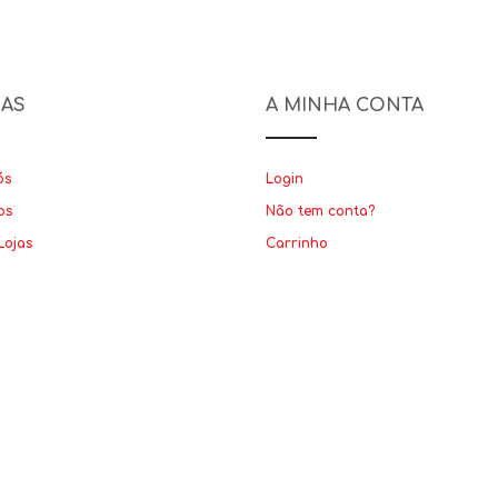
NAS
A MINHA CONTA
ós
Login
os
Não tem conta?
Lojas
Carrinho