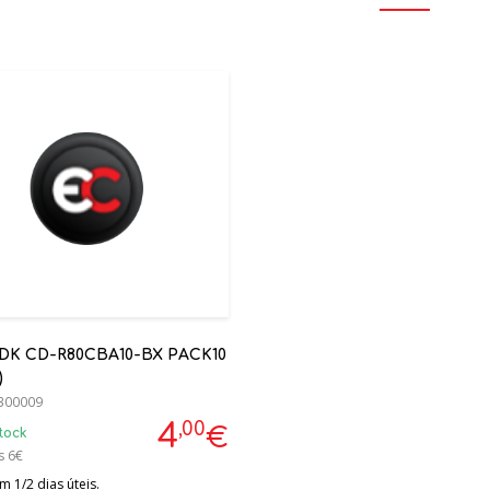
DK CD-R80CBA10-BX PACK10
)
300009
,00
4
€
tock
s 6€
 1/2 dias úteis.