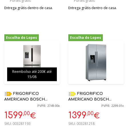
Portes grátis
Portes grátis
Entrega grátis dentro de casa.
Entrega grátis dentro de casa.
Escolha do Lopes
Escolha do Lopes
-42%
-39%
Reembolso até 200€ até
15/08
FRIGORIFICO
FRIGORIFICO
AMERICANO BOSCH
AMERICANO BOSCH
KFD96APEA 574L INOX NO
KAD93AIDP 562L INOX NO
PVPR: 2749.00
PVPR: 2299.01
€
€
FROST HOME CONNECT
FROST 178,7X90,8X70,7CM
,00
,00
1599
1399
€
€
183X91X73.1CM
SKU:
003281193
SKU:
003281218