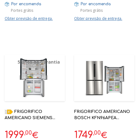
Por encomenda
Por encomenda
Portes grátis
Portes grátis
Obter previsão de entrega.
Obter previsão de entrega.
5 anos de Garantia
FRIGORIFICO
FRIGORIFICO AMERICANO
AMERICANO SIEMENS
BOSCH KFN96APEA
KF96NVPEA INOX NO
FRENCHDOOR NOFROST
FROST 4 PORTAS 183X91CM
HOME CONNECT PORTAS
,00
,00
1999
1749
€
€
| 5 ANOS GARANTIA
INOX ANTI DEDADAS