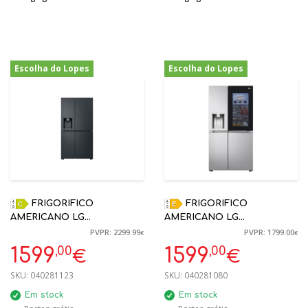
Escolha do Lopes
Escolha do Lopes
-30%
-11%
FRIGORIFICO
FRIGORIFICO
AMERICANO LG
AMERICANO LG
GSLE91EVAC PRETO NO
GSXV91MBAE AMERICANO
PVPR: 2299.99
PVPR: 1799.00
€
€
FROST 628L WIFI
635L E 913*1790*735 MM.
,00
,00
1599
1599
€
€
179X92.5X73.5CM
METAL SORBET
SKU:
040281123
SKU:
040281080
Em stock
Em stock