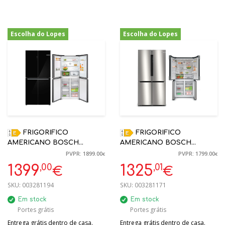
Escolha do Lopes
Escolha do Lopes
-26%
-26%
FRIGORIFICO
FRIGORIFICO
AMERICANO BOSCH
AMERICANO BOSCH
KMC85LBEA 547L VIDRO
KFN96VPEA INOX NO
PVPR: 1899.00
PVPR: 1799.00
€
€
PRETO NO FROST
FROST AMERICANO 4
,00
,01
1399
1325
€
€
189.5X85X66.8CM
PORTAS 1830X910X731MM
SKU:
003281194
SKU:
003281171
Em stock
Em stock
Portes grátis
Portes grátis
Entrega grátis dentro de casa.
Entrega grátis dentro de casa.