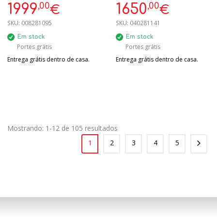
605L INOX | 5 ANOS
FROST 641L 179X91.4X73.5CM
,00
,00
1999
1650
€
€
GARANTIA 1830X905X731 MM
C/ LIGAÇÃO À REDE
SKU:
008281095
SKU:
040281141
Em stock
Em stock
Portes grátis
Portes grátis
Entrega grátis dentro de casa.
Entrega grátis dentro de casa.
Mostrando: 1-12 de 105 resultados
1
2
3
4
5