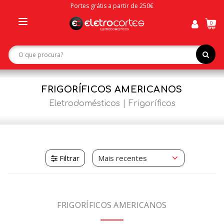
Portes grátis a partir de 250€
0
Toggle
navigation
FRIGORÍFICOS AMERICANOS
Eletrodomésticos
Frigoríficos
Filtrar
FRIGORÍFICOS AMERICANOS