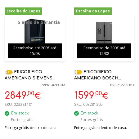
Escolha do Lopes
Escolha do Lopes
-39%
-30%
5 anos de Garantia
Reembolso até 200€ até
Reembolso de 200€ até
15/08
15/08
FRIGORIFICO
FRIGORIFICO
AMERICANO SIEMENS
AMERICANO BOSCH
KF96RSBEA PRETO
KFI96AXEA 574 L
PVPR: 4699.01
PVPR: 2299.01
€
€
183X90.6X73.6CM C/
BLACKINOX E 183 X 90,5 X
,00
,00
2849
1599
€
€
GARRAFEIRA | 5 ANOS
73.1 CM
GARANTIA
SKU:
023281101
SKU:
003281205
Em stock
Em stock
Portes grátis
Portes grátis
Entrega grátis dentro de casa.
Entrega grátis dentro de casa.