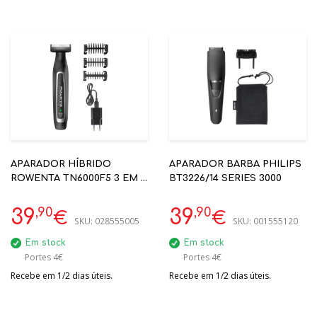
APARADOR HÍBRIDO
APARADOR BARBA PHILIPS
ROWENTA TN6000F5 3 EM 1
BT3226/14 SERIES 3000
WET&DRY
,90
,90
39
39
€
€
SKU:
028555005
SKU:
001555120
Em stock
Em stock
Portes 4€
Portes 4€
Recebe em 1/2 dias úteis.
Recebe em 1/2 dias úteis.