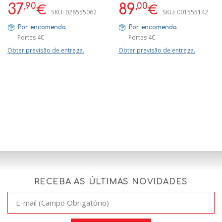
360 - ROSTO + CORPO
,90
,00
37
89
€
€
SKU:
028555062
SKU:
001555142
Por encomenda
Por encomenda
Portes 4€
Portes 4€
Obter previsão de entrega.
Obter previsão de entrega.
RECEBA AS ÚLTIMAS NOVIDADES