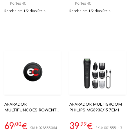
Portes 4€
Portes 4€
Recebe em 1/2 dias úteis.
Recebe em 1/2 dias úteis.
APARADOR
APARADOR MULTIGROOM
MULTIFUNCOES ROWENTA
PHILIPS MG3935/15 7EM1
TN9650E0 X-SERIES 700
14EM1
,00
,99
69
39
€
€
SKU:
028555064
SKU:
001555113