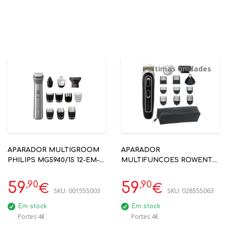
Últimas unidades
APARADOR MULTIGROOM
APARADOR
PHILIPS MG5940/15 12-EM-1
MULTIFUNCOES ROWENTA
ROSTO E CABELO
TN9140F4 TRIM & STYLE
,90
,90
59
59
€
€
SKU:
001555003
SKU:
028555063
Em stock
Em stock
Portes 4€
Portes 4€