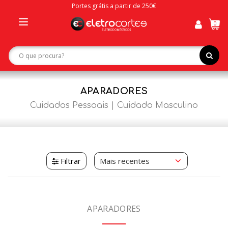
Portes grátis a partir de 250€
0
Toggle
navigation
APARADORES
Cuidados Pessoais
Cuidado Masculino
Filtrar
APARADORES