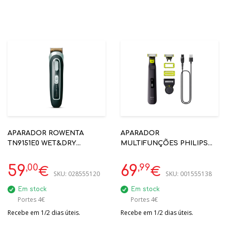
APARADOR ROWENTA
APARADOR
TN9151E0 WET&DRY
MULTIFUNÇÕES PHILIPS
CABELO + BARBA + CORPO
QP6542/15 ONEBLADE PRO
360
,00
,99
59
69
€
€
SKU:
028555120
SKU:
001555138
Em stock
Em stock
Portes 4€
Portes 4€
Recebe em 1/2 dias úteis.
Recebe em 1/2 dias úteis.