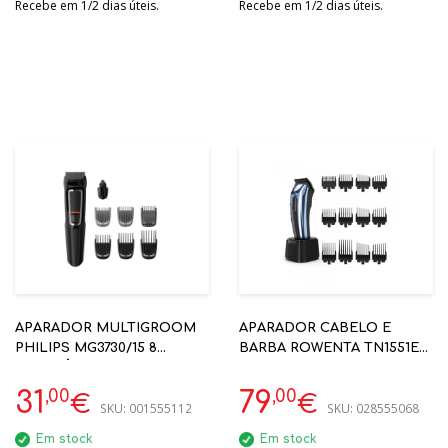
Recebe em 1/2 dias úteis.
Recebe em 1/2 dias úteis.
APARADOR MULTIGROOM
APARADOR CABELO E
PHILIPS MG3730/15 8
BARBA ROWENTA TN1551E0
ACESSÓRIOS 60MIN 3
PROFISSIONAL
ANOS GARANTIA
,00
,00
31
79
€
€
SKU:
001555112
SKU:
028555068
Em stock
Em stock