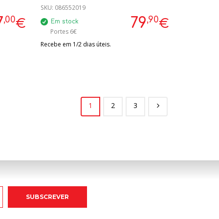
SKU:
086552019
,00
,90
7
79
€
€
Em stock
Portes 6€
Recebe em 1/2 dias úteis.
1
2
3