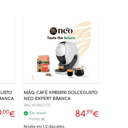
GUSTO
MÁQ. CAFÉ KP830110 DOLCEGUSTO
BRANCA
NEO EXPERT BRANCA
SKU:
013552110
,00
,99
9
84
€
€
Em stock
Portes 6€
Recebe em 1/2 dias úteis.