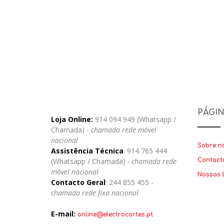
PÁGI
Loja Online:
914 094 949 (Whatsapp /
Chamada) -
chamada rede móvel
nacional
Sobre n
Assistência Técnica
: 914 765 444
(Whatsapp / Chamada)
- chamada rede
Contact
móvel nacional
Nossas 
Contacto Geral
: 244 855 455 -
chamada rede fixa nacional
E-mail:
online@electrocortes.pt