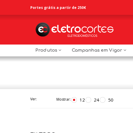
Portes grátis a partir de 250€
Produtos
Campanhas em Vigor
Ver:
12
24
50
Mostrar: