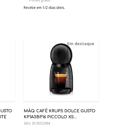
Portes grátis
Recebe em 1/2 dias úteis.
Em destaque
GUSTO
MÁQ. CAFÉ KRUPS DOLCE GUSTO
ITE
KP1A3BP16 PICCOLO XS
ANTRACITE
SKU:
013552094