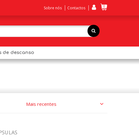
0
Sobre nós
Contactos
os de descanso
PSULAS