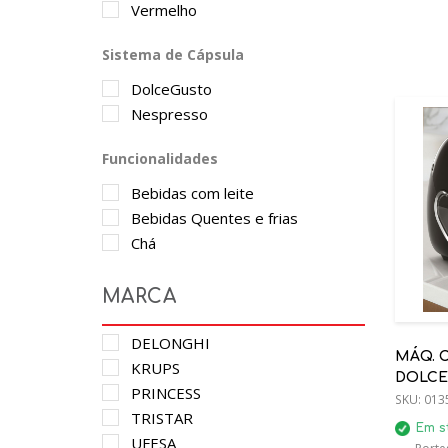
Vermelho
Sistema de Cápsula
DolceGusto
Nespresso
Funcionalidades
Bebidas com leite
Bebidas Quentes e frias
Chá
MARCA
DELONGHI
MÁQ. C
KRUPS
DOLCE
PRINCESS
SKU:
013
TRISTAR
Em s
UFESA