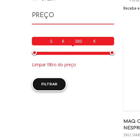
Porte
Recebe em
PREÇO
-
Limpar filtro do preço
FILTRAR
MAQ. C
NESPRE
SKU:
044