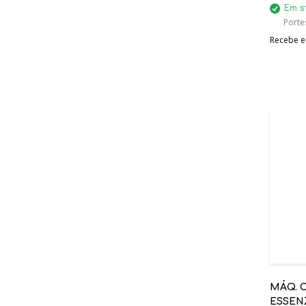
Em s
Portes
Recebe em
MÁQ. 
ESSEN