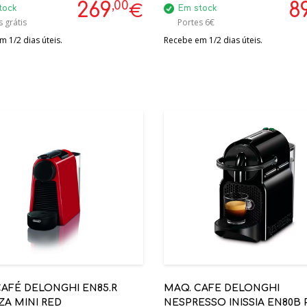
,00
269
8
€
tock
Em stock
 grátis
Portes 6€
 1/2 dias úteis.
Recebe em 1/2 dias úteis.
CAFÉ DELONGHI EN85.R
MAQ. CAFE DELONGHI
ZA MINI RED
NESPRESSO INISSIA EN80B