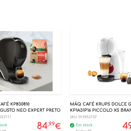
AFÉ KP830810
MÁQ. CAFÉ KRUPS DOLCE 
GUSTO NEO EXPERT PRETO
KP1A31P16 PICCOLO XS BR
552111
SKU:
013552107
,99
84
4
€
tock
Em stock