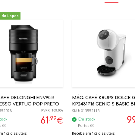
a do Lopes
-43%
CAFE DELONGHI ENV90.B
MÁQ. CAFÉ KRUPS DOLCE 
ESSO VERTUO POP PRETO
KP2431P16 GENIO S BASIC 
PVPR: 109.00
552078
SKU:
013552113
€
,99
9
61
€
tock
Em stock
s 6€
Portes 6€
 1/2 dias úteis.
Recebe em 1/2 dias úteis.