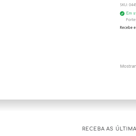
SKU:
044
Em s
Porte
Recebe em
Mostran
RECEBA AS ÚLTIM