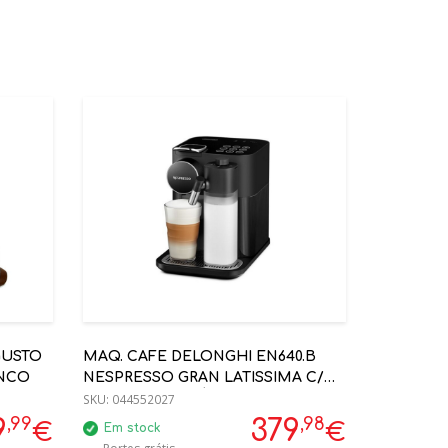
GUSTO
MAQ. CAFE DELONGHI EN640.B
ANCO
NESPRESSO GRAN LATISSIMA C/
LEITE - AUTOMÁTICA
SKU:
044552027
,99
,98
9
379
€
€
Em stock