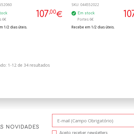
552060
SKU:
044552022
,00
107
10
€
tock
Em stock
s 6€
Portes 6€
 1/2 dias úteis.
Recebe em 1/2 dias úteis.
do: 1-12 de 34 resultados
AS NOVIDADES
Aceito receber newsletters