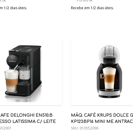
s 6€
Portes 6€
 1/2 dias úteis.
Recebe em 1/2 dias úteis.
AFE DELONGHI EN510.B
MÁQ. CAFÉ KRUPS DOLCE 
SSO LATISSIMA C/ LEITE
KP123BP16 MINI ME ANTRAC
552001
SKU:
013552096