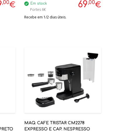
,00
,00
9
69
€
€
Em stock
Portes 6€
Recebe em 1/2 dias úteis.
MAQ. CAFE TRISTAR CM2278
 PRETO
EXPRESSO E CAP. NESPRESSO