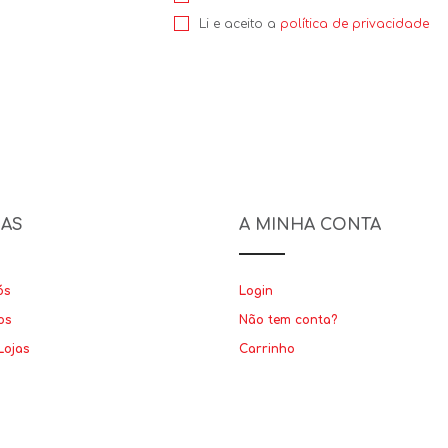
Li e aceito a
política de privacidade
NAS
A MINHA CONTA
ós
Login
os
Não tem conta?
Lojas
Carrinho