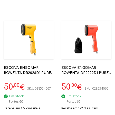
ESCOVA ENGOMAR
ESCOVA ENGOMAR
ROWENTA DR2026D1 PURE
ROWENTA DR2022D1 PURE
POP AMARELO 1300W
POP CORAL 1300W
20GR/MIN
20GR/MIN
,00
,00
50
50
€
€
SKU:
028554067
SKU:
028554066
Em stock
Em stock
Portes 6€
Portes 6€
Recebe em 1/2 dias úteis.
Recebe em 1/2 dias úteis.