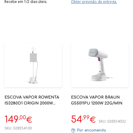
Recebe em 1/2 dias úteis.
Obter previsão de entrega.
ESCOVA VAPOR ROWENTA
ESCOVA VAPOR BRAUN
IS3280D1 ORIGIN 2000W
GS5011PU 1200W 22G/MIN
CABIDE BRANCO
,00
,99
149
54
€
€
SKU:
026554032
SKU:
028554100
Por encomenda