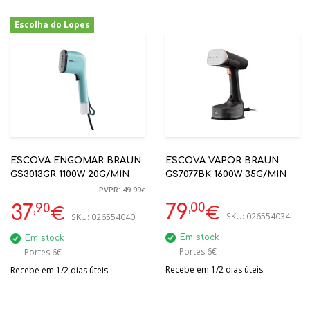
Escolha do Lopes
-24%
ESCOVA ENGOMAR BRAUN
ESCOVA VAPOR BRAUN
GS3013GR 1100W 20G/MIN
GS7077BK 1600W 35G/MIN
PVPR: 49.99
€
,00
,90
79
37
€
€
SKU:
026554034
SKU:
026554040
Em stock
Em stock
Portes 6€
Portes 6€
Recebe em 1/2 dias úteis.
Recebe em 1/2 dias úteis.