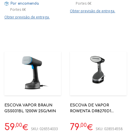
Portes 6€
Por encomenda
Portes 6€
Obter previsão de entrega.
Obter previsão de entrega.
ESCOVA VAPOR BRAUN
ESCOVA DE VAPOR
GS5031BL 1200W 25G/MIN
ROWENTA DR8270D1
ACCESS STEAM FORCE
2.000W
,00
,00
59
79
€
€
SKU:
026554033
SKU:
028554558