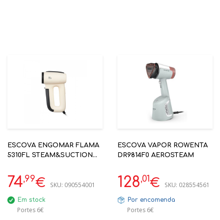
ESCOVA ENGOMAR FLAMA
ESCOVA VAPOR ROWENTA
5310FL STEAM&SUCTION
DR9814F0 AEROSTEAM
1300W BEGE
,99
,01
74
128
€
€
SKU:
090554001
SKU:
028554561
Em stock
Por encomenda
Portes 6€
Portes 6€