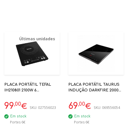
Últimas unidades
PLACA PORTÁTIL TEFAL
PLACA PORTÁTIL TAURUS
IH210801 2100W 6
INDUÇÃO DARKFIRE 2000W
PROGRAMAS 10-26CM
20CM
,00
,00
99
69
€
€
SKU:
027556023
SKU:
069556054
Em stock
Em stock
Portes 6€
Portes 6€