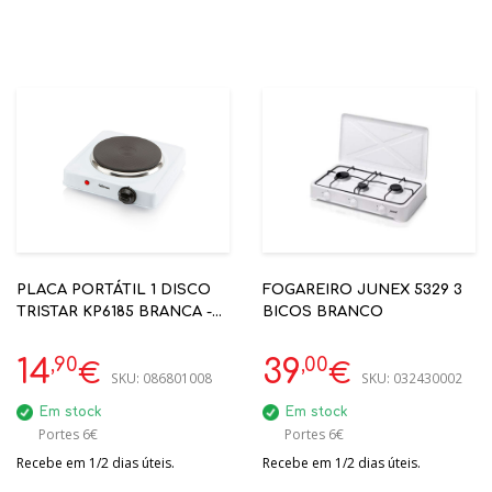
PLACA PORTÁTIL 1 DISCO
FOGAREIRO JUNEX 5329 3
TRISTAR KP6185 BRANCA -
BICOS BRANCO
ELETRICA
,90
,00
14
39
€
€
SKU:
086801008
SKU:
032430002
Em stock
Em stock
Portes 6€
Portes 6€
Recebe em 1/2 dias úteis.
Recebe em 1/2 dias úteis.