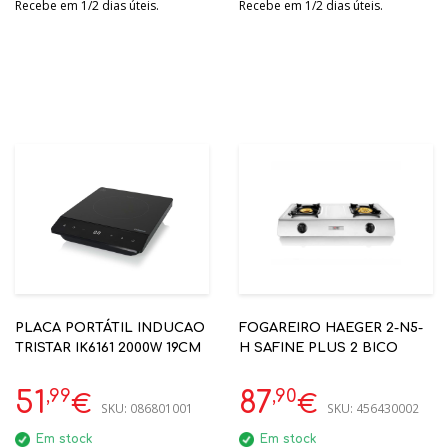
Recebe em 1/2 dias úteis.
Recebe em 1/2 dias úteis.
PLACA PORTÁTIL INDUCAO
FOGAREIRO HAEGER 2-N5-
TRISTAR IK6161 2000W 19CM
H SAFINE PLUS 2 BICO
,99
,90
51
87
€
€
SKU:
086801001
SKU:
456430002
Em stock
Em stock