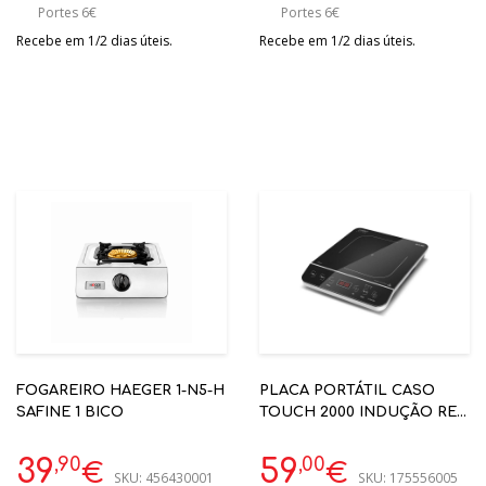
Portes 6€
Portes 6€
Recebe em 1/2 dias úteis.
Recebe em 1/2 dias úteis.
FOGAREIRO HAEGER 1-N5-H
PLACA PORTÁTIL CASO
SAFINE 1 BICO
TOUCH 2000 INDUÇÃO REF:
5CASOD2008
,90
,00
39
59
€
€
SKU:
456430001
SKU:
175556005