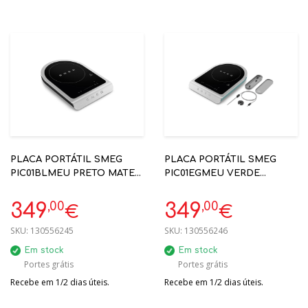
PLACA PORTÁTIL SMEG
PLACA PORTÁTIL SMEG
PIC01BLMEU PRETO MATE
PIC01EGMEU VERDE
2100W 1 FOCO
ESMERALDA MATE 2100W 1
FOCO
,00
,00
349
349
€
€
SKU:
130556245
SKU:
130556246
Em stock
Em stock
Portes grátis
Portes grátis
Recebe em 1/2 dias úteis.
Recebe em 1/2 dias úteis.