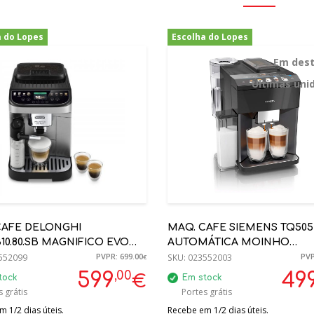
a do Lopes
Escolha do Lopes
-14%
-44%
Em des
Últimas uni
CAFE DELONGHI
MAQ. CAFE SIEMENS TQ505
0.80.SB MAGNIFICO EVO
AUTOMÁTICA MOINHO
PVPR: 699.00
PVP
5BAR INOX - 0132250041
552099
CERÂMICO, ONE TOUCH
SKU:
023552003
€
PREPARATION
,00
599
49
€
tock
Em stock
 grátis
Portes grátis
 1/2 dias úteis.
Recebe em 1/2 dias úteis.