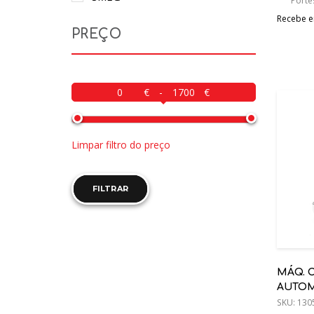
Portes
Recebe em
PREÇO
-
Limpar filtro do preço
FILTRAR
MÁQ. 
AUTOM
ANNI5
SKU:
130