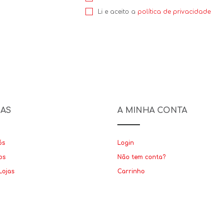
Li e aceito a
política de privacidade
NAS
A MINHA CONTA
ós
Login
os
Não tem conta?
Lojas
Carrinho