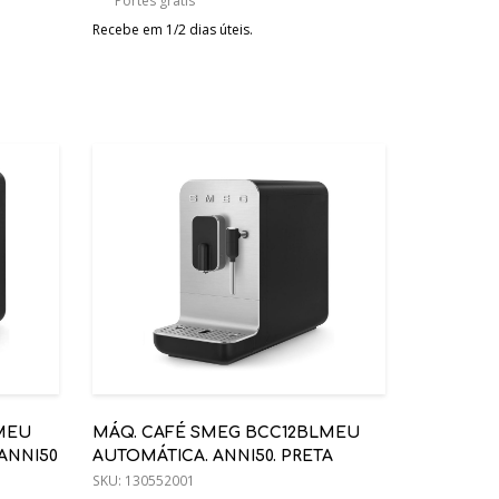
Portes grátis
Recebe em 1/2 dias úteis.
MEU
MÁQ. CAFÉ SMEG BCC12BLMEU
ANNI50
AUTOMÁTICA. ANNI50. PRETA
SKU:
130552001