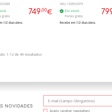
552069
50C
SKU:
130552079
,00
749
79
€
tock
Em stock
 grátis
Portes grátis
 1/2 dias úteis.
Recebe em 1/2 dias úteis.
do: 1-12 de 49 resultados
AS NOVIDADES
Aceito receber newsletters