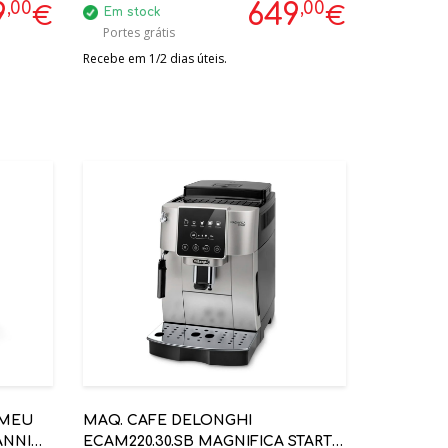
,00
,00
9
649
€
€
Em stock
Portes grátis
Recebe em 1/2 dias úteis.
GMEU
MAQ. CAFE DELONGHI
ANNI
ECAM220.30.SB MAGNIFICA START