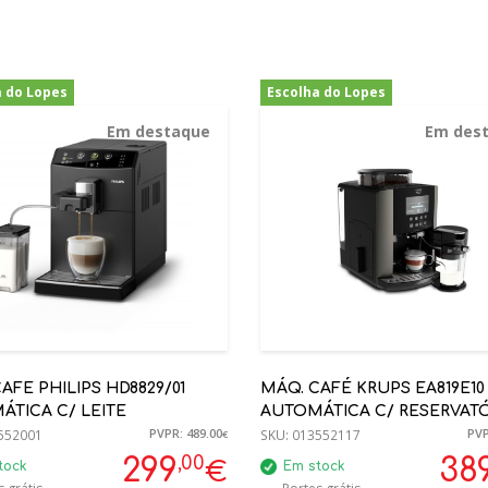
a do Lopes
Escolha do Lopes
-39%
-25%
Em destaque
Em des
AFE PHILIPS HD8829/01
MÁQ. CAFÉ KRUPS EA819E10
TICA C/ LEITE
AUTOMÁTICA C/ RESERVAT
PVPR: 489.00
PVP
552001
LEITE
SKU:
013552117
€
,00
299
38
€
tock
Em stock