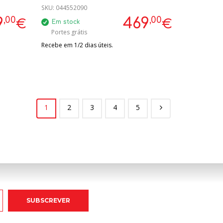
AUTOMATICA
SKU:
044552090
,00
,00
9
469
€
€
Em stock
Portes grátis
Recebe em 1/2 dias úteis.
1
2
3
4
5