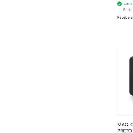
Em s
Portes
Recebe em
MAQ. 
PRETO