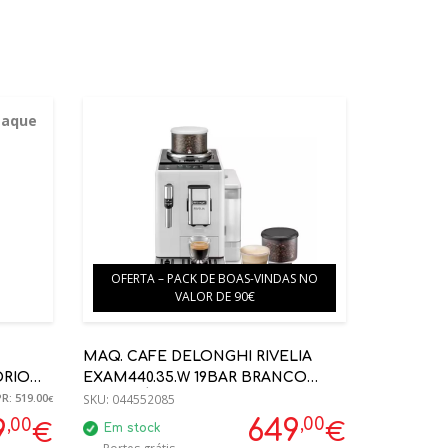
taque
OFERTA – PACK DE BOAS-VINDAS NO
VALOR DE 90€
MAQ. CAFE DELONGHI RIVELIA
ÓRIO
EXAM440.35.W 19BAR BRANCO
R: 519.00
AUTOMÁTICA
SKU:
044552085
€
,00
,00
649
9
€
€
Em stock