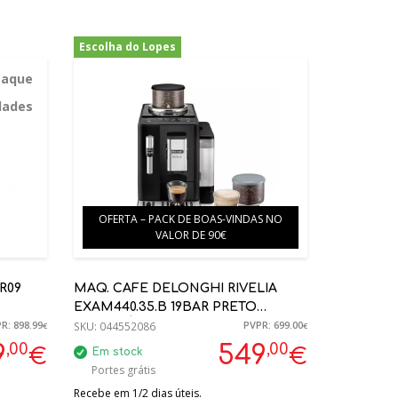
Escolha do Lopes
-21%
taque
dades
OFERTA – PACK DE BOAS-VINDAS NO
VALOR DE 90€
R09
MAQ. CAFE DELONGHI RIVELIA
EXAM440.35.B 19BAR PRETO
R: 898.99
PVPR: 699.00
AUTOMÁTICA
SKU:
044552086
€
€
,00
,00
9
549
€
€
Em stock
Portes grátis
Recebe em 1/2 dias úteis.