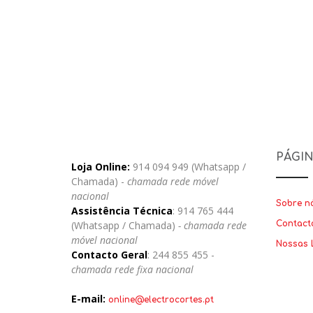
PÁGI
Loja Online:
914 094 949 (Whatsapp /
Chamada) -
chamada rede móvel
nacional
Sobre n
Assistência Técnica
: 914 765 444
(Whatsapp / Chamada)
- chamada rede
Contact
móvel nacional
Nossas 
Contacto Geral
: 244 855 455 -
chamada rede fixa nacional
E-mail:
online@electrocortes.pt