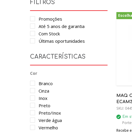
FILTROS
Escolh
Promoções
Até 5 anos de garantia
Com Stock
Últimas oportunidades
CARACTERÍSTICAS
Cor
Branco
Cinza
MAQ. 
Inox
ECAM31
Preto
NEXT 1
SKU:
044
Preto/Inox
Em s
Verde água
Portes
Vermelho
Recebe em