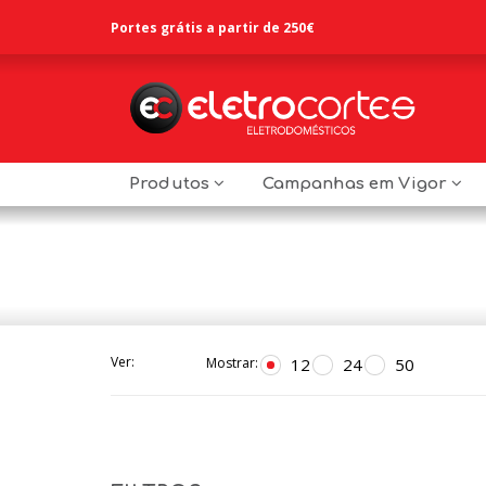
Portes grátis a partir de 250€
Produtos
Campanhas em Vigor
Ver:
12
24
50
Mostrar: