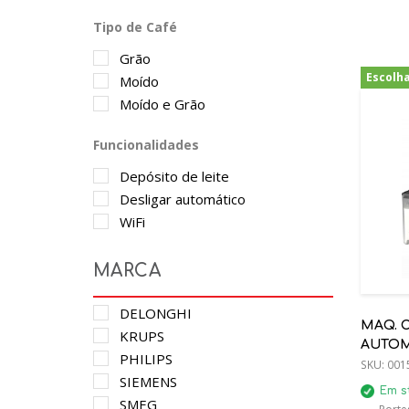
Tipo de Café
Grão
Escolh
Moído
Moído e Grão
Funcionalidades
Depósito de leite
Desligar automático
WiFi
MARCA
DELONGHI
MAQ. C
KRUPS
AUTOMÁ
PHILIPS
SKU:
001
SIEMENS
Em s
SMEG