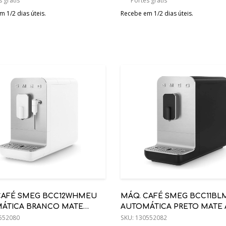
 grátis
Portes grátis
 1/2 dias úteis.
Recebe em 1/2 dias úteis.
CAFÉ SMEG BCC12WHMEU
MÁQ. CAFÉ SMEG BCC11BL
ÁTICA BRANCO MATE
AUTOMÁTICA PRETO MATE 
0
552080
SKU:
130552082