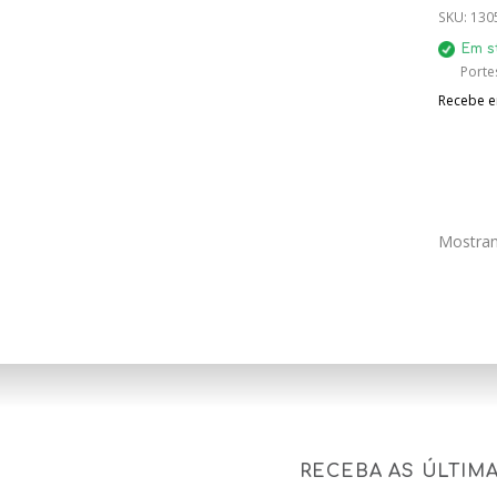
50
SKU:
130
Em s
Portes
Recebe em
Mostran
RECEBA AS ÚLTIM