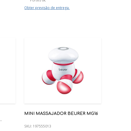
Portes 6€
Obter previsão de entrega.
MINI MASSAJADOR BEURER MG16
O E
SKU:
197555013