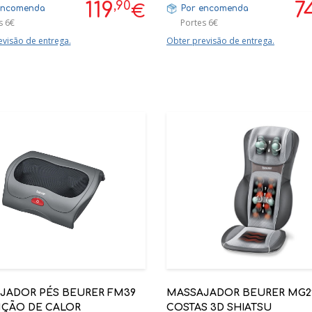
PERNAS
,90
119
7
€
encomenda
Por encomenda
s 6€
Portes 6€
evisão de entrega.
Obter previsão de entrega.
JADOR PÉS BEURER FM39
MASSAJADOR BEURER MG2
NÇÃO DE CALOR
COSTAS 3D SHIATSU