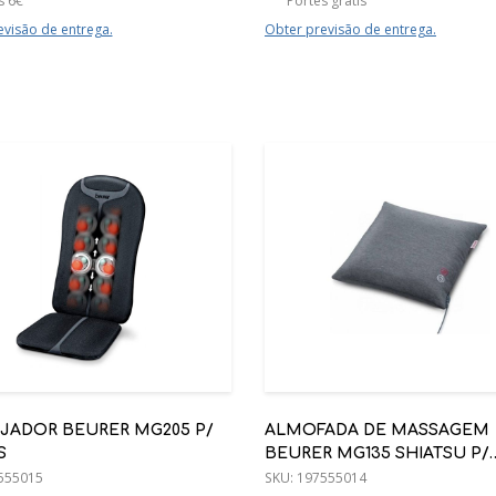
s 6€
Portes grátis
evisão de entrega.
Obter previsão de entrega.
JADOR BEURER MG205 P/
ALMOFADA DE MASSAGEM
S
BEURER MG135 SHIATSU P/
555015
OMBROS, COSTAS, PESCOÇ
SKU:
197555014