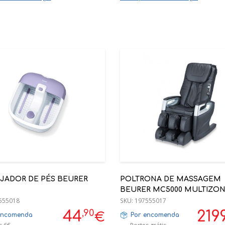
JADOR DE PÉS BEURER
POLTRONA DE MASSAGEM
BEURER MC5000 MULTIZO
555018
SKU:
197555017
,90
44
219
€
encomenda
Por encomenda