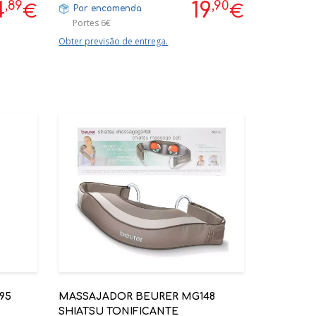
,89
,90
4
19
€
€
Por encomenda
Portes 6€
Obter previsão de entrega.
95
MASSAJADOR BEURER MG148
SHIATSU TONIFICANTE