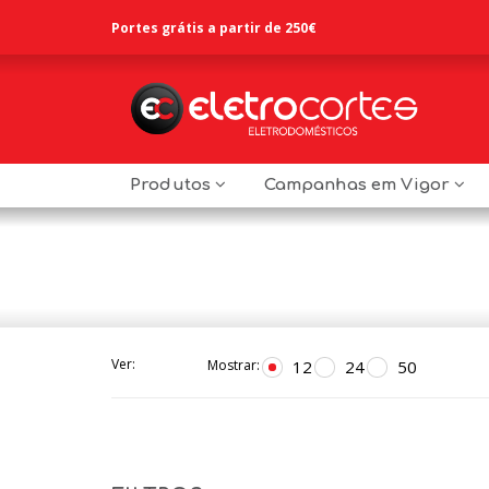
Portes grátis a partir de 250€
Produtos
Campanhas em Vigor
Ver:
12
24
50
Mostrar: