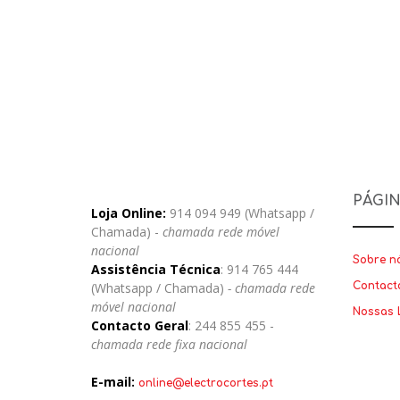
PÁGI
Loja Online:
914 094 949 (Whatsapp /
Chamada) -
chamada rede móvel
nacional
Sobre n
Assistência Técnica
: 914 765 444
(Whatsapp / Chamada)
- chamada rede
Contact
móvel nacional
Nossas 
Contacto Geral
: 244 855 455 -
chamada rede fixa nacional
E-mail:
online@electrocortes.pt