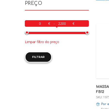
PREÇO
-
Limpar filtro do preço
FILTRAR
MASSA
FB12
SKU:
197
Por 