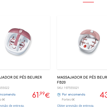
JADOR DE PÉS BEURER
MASSAJADOR DE PÉS BEUR
FB20
555022
SKU:
197555021
,99
61
4
€
encomenda
Por encomenda
s 6€
Portes 6€
evisão de entrega.
Obter previsão de entrega.