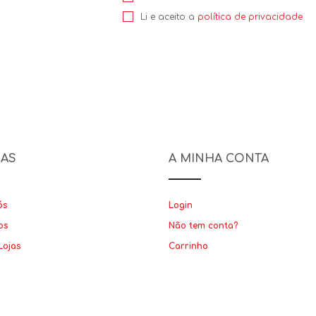
Li e aceito a
política de privacidade
NAS
A MINHA CONTA
ós
Login
os
Não tem conta?
Lojas
Carrinho