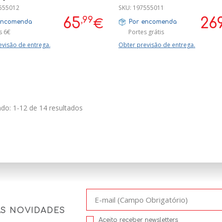
555012
SKU:
197555011
,99
65
26
€
encomenda
Por encomenda
s 6€
Portes grátis
evisão de entrega.
Obter previsão de entrega.
do: 1-12 de 14 resultados
AS NOVIDADES
Aceito receber newsletters