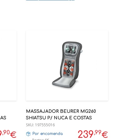
MASSAJADOR BEURER MG260
NAS
SHIATSU P/ NUCA E COSTAS
SKU:
197555016
,90
,99
9
239
€
€
Por encomenda