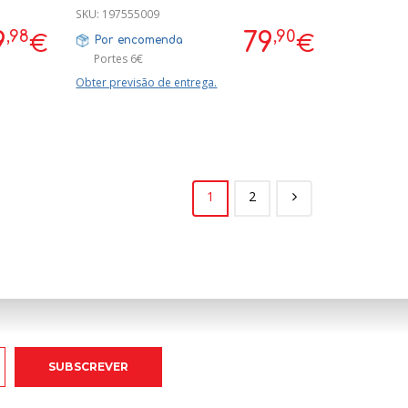
SKU:
197555009
,98
,90
9
79
€
€
Por encomenda
Portes 6€
Obter previsão de entrega.
1
2