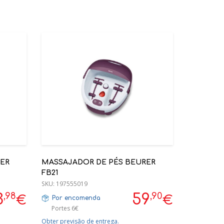
ER
MASSAJADOR DE PÉS BEURER
FB21
SKU:
197555019
,98
,90
3
59
€
€
Por encomenda
Portes 6€
Obter previsão de entrega.