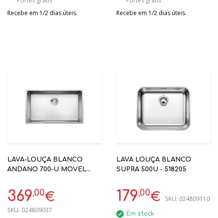
Portes grátis
Portes grátis
Recebe em 1/2 dias úteis.
Recebe em 1/2 dias úteis.
LAVA-LOUÇA BLANCO
LAVA LOUÇA BLANCO
ANDANO 700-U MOVEL
SUPRA 500U - 518205
70CM SEM VALV. AUT
COD.522971
,00
,00
369
179
€
€
SKU:
024809110
SKU:
024809037
Em stock