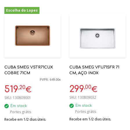
Escolha do Lopes
-20%
CUBA SMEG VSTR71CUX
CUBA SMEG VFU71SFR 71
COBRE 71CM
CM, AÇO INOX
PVPR: 649.00
€
,00
,20
299
519
€
€
SKU:
130809032
SKU:
130809001
Em stock
Em stock
Portes grátis
Portes grátis
Recebe em 1/2 dias úteis.
Recebe em 1/2 dias úteis.