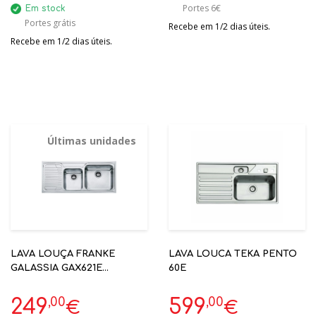
Portes 6€
Em stock
Portes grátis
Recebe em 1/2 dias úteis.
Recebe em 1/2 dias úteis.
Últimas unidades
LAVA LOUÇA FRANKE
LAVA LOUCA TEKA PENTO
GALASSIA GAX621E
60E
COD1010017504 (ESC.
ESQUERDA)
,00
,00
249
599
€
€