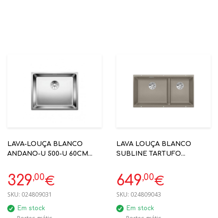
LAVA-LOUÇA BLANCO
LAVA LOUÇA BLANCO
ANDANO-U 500-U 60CM
SUBLINE TARTUFO
SEM VALVULA
480/320-U COD.523591
AUTOMÁTICA - 522967
,00
,00
329
649
€
€
SKU:
024809031
SKU:
024809043
Em stock
Em stock