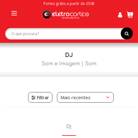
Portes grátis a partir de 250€
0
Toggle
navigation
DJ
Som e Imagem
Som
Filtrar
DJ