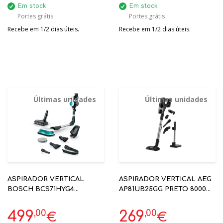
Em stock
Em stock
Portes grátis
Portes grátis
Recebe em 1/2 dias úteis.
Recebe em 1/2 dias úteis.
Últimas unidades
Últimas unidades
ASPIRADOR VERTICAL
ASPIRADOR VERTICAL AEG
BOSCH BCS71HYG4
AP81UB25GG PRETO 8000
UNLIMITED 7 PROHYGIENIC
ULTIMATE DE 60 MIN
18V S/ FIOS
AUTONOMIA GAMA
,00
,00
499
269
€
€
ECOLINE