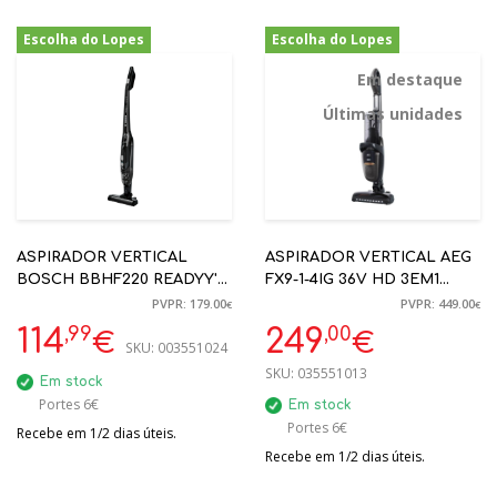
Escolha do Lopes
Escolha do Lopes
-36%
-45%
Em destaque
Últimas unidades
ASPIRADOR VERTICAL
ASPIRADOR VERTICAL AEG
BOSCH BBHF220 READYY'Y
FX9-1-4IG 36V HD 3EM1
S2, 2 EM 1 20V 40MIN
IRON GREY MAX. 60MIN.
PVPR: 179.00
PVPR: 449.00
€
€
,99
,00
114
249
€
€
SKU:
003551024
SKU:
035551013
Em stock
Portes 6€
Em stock
Portes 6€
Recebe em 1/2 dias úteis.
Recebe em 1/2 dias úteis.