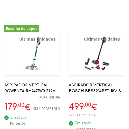
Escolha do Lopes
-67%
Últimas unidades
Últimas unidades
ASPIRADOR VERTICAL
ASPIRADOR VERTICAL
ROWENTA RH9471W0 21.9V
BOSCH BBS8214PET 18V S/
MOTOR 100 AIR WATTS FLEX
FIO
PVPR: 539.99
€
- ÚLTIMAS UNIDADES
,00
,00
499
179
€
€
SKU:
028551010
SKU:
003551054
Em stock
Portes 6€
Em stock