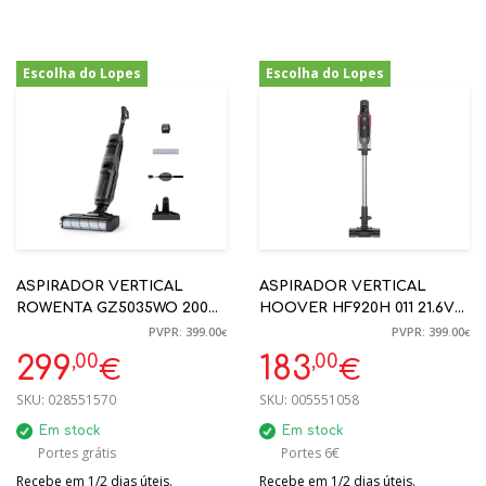
Escolha do Lopes
Escolha do Lopes
-25%
-54%
ASPIRADOR VERTICAL
ASPIRADOR VERTICAL
ROWENTA GZ5035WO 200W
HOOVER HF920H 011 21.6V
WET & DRY
700 ML
PVPR: 399.00
PVPR: 399.00
€
€
,00
,00
299
183
€
€
SKU:
028551570
SKU:
005551058
Em stock
Em stock
Portes grátis
Portes 6€
Recebe em 1/2 dias úteis.
Recebe em 1/2 dias úteis.