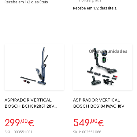
Portes grátis
Recebe em 1/2 dias úteis.
Recebe em 1/2 dias úteis.
Últimas unidades
ASPIRADOR VERTICAL
ASPIRADOR VERTICAL
BOSCH BCH3K2851 28V
BOSCH BCS1041WAC 18V
55MIN
,00
,00
299
549
€
€
SKU:
003551031
SKU:
003551066