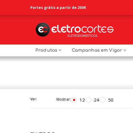
Portes grátis a partir de 250€
Produtos
Campanhas em Vigor
Ver:
12
24
50
Mostrar: