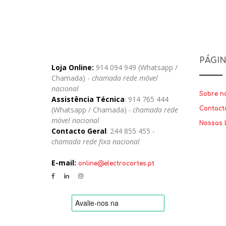
PÁGI
Loja Online:
914 094 949 (Whatsapp /
Chamada) -
chamada rede móvel
nacional
Sobre n
Assistência Técnica
: 914 765 444
(Whatsapp / Chamada)
- chamada rede
Contact
móvel nacional
Nossas 
Contacto Geral
: 244 855 455 -
chamada rede fixa nacional
E-mail:
online@electrocortes.pt