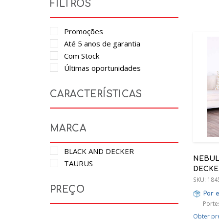
FILTROS
Promoções
Até 5 anos de garantia
Com Stock
Últimas oportunidades
CARACTERÍSTICAS
MARCA
BLACK AND DECKER
NEBUL
TAURUS
DECKER
220ML
SKU:
184
PREÇO
Por 
Porte
Obter pr