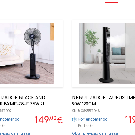
IZADOR BLACK AND
NEBULIZADOR TAURUS TMF
 BXMF-75-E 75W 2L
90W 120CM
/H 3 VELOCIDADES
557007
SKU:
069557048
,00
149
11
€
encomenda
Por encomenda
s 6€
Portes 6€
evisão de entrega.
Obter previsão de entrega.