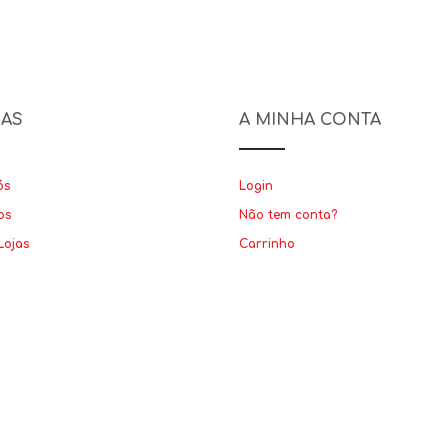
NAS
A MINHA CONTA
ós
Login
os
Não tem conta?
Lojas
Carrinho