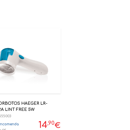
BORBOTOS HAEGER LR-
2A LINT FREE 5W
555003
,90
14
€
encomenda