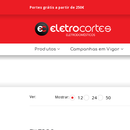
Portes grátis a partir de 250€
Produtos
Campanhas em Vigor
Ver:
12
24
50
Mostrar: