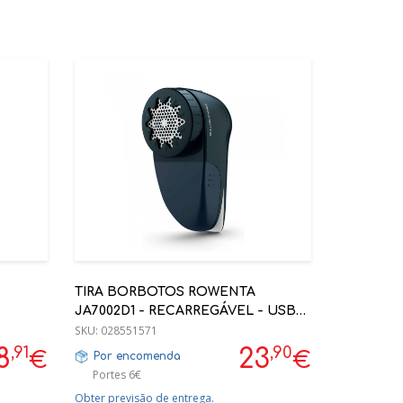
TIRA BORBOTOS ROWENTA
JA7002D1 - RECARREGÁVEL - USB
UNIVERSAL 40MIN
SKU:
028551571
,91
,90
8
23
€
€
Por encomenda
Portes 6€
Obter previsão de entrega.