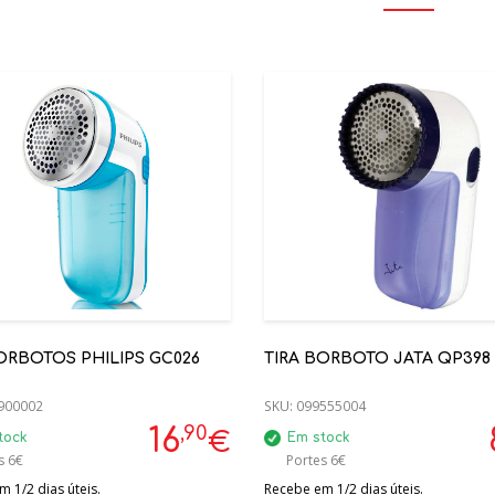
ORBOTOS PHILIPS GC026
TIRA BORBOTO JATA QP398
900002
SKU:
099555004
,90
16
€
tock
Em stock
s 6€
Portes 6€
 1/2 dias úteis.
Recebe em 1/2 dias úteis.