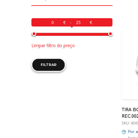
-
Limpar filtro do preço
FILTRAR
TIRA 
REC.00
SKU:
456
Por 