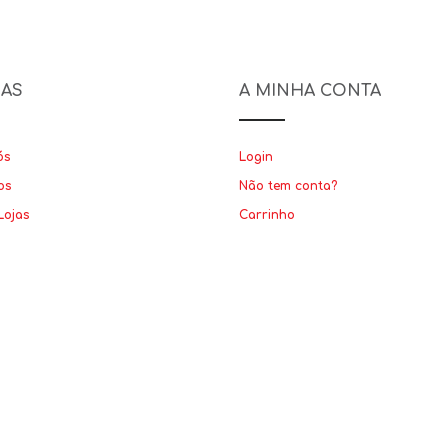
NAS
A MINHA CONTA
ós
Login
os
Não tem conta?
Lojas
Carrinho