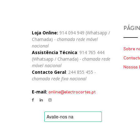
PÁGI
Loja Online:
914 094 949 (Whatsapp /
Chamada) -
chamada rede móvel
nacional
Sobre n
Assistência Técnica
: 914 765 444
(Whatsapp / Chamada)
- chamada rede
Contact
móvel nacional
Nossas 
Contacto Geral
: 244 855 455 -
chamada rede fixa nacional
E-mail:
online@electrocortes.pt