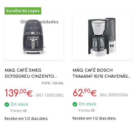
Escolha do Lopes
-30%
Últimas unidades
MAQ. CAFÉ SMEG
MÁQ. CAFÉ BOSCH
DCF02GREU CINZENTO
TKA6A041 10/15 CHAVENÁS
FILTRO ANNI 50
1200W
PVPR: 199.00
€
,90
,00
62
139
€
€
SKU:
003552004
SKU:
130552062
Em stock
Em stock
Portes 6€
Portes 6€
Recebe em 1/2 dias úteis.
Recebe em 1/2 dias úteis.