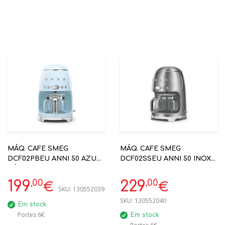
MÁQ. CAFE SMEG
MÁQ. CAFE SMEG
DCF02PBEU ANNI 50 AZUL
DCF02SSEU ANNI 50 INOX
CÉU - CAFETEIRA
CAFETEIRA
,00
,00
199
229
€
€
SKU:
130552039
SKU:
130552040
Em stock
Portes 6€
Em stock