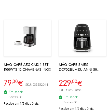
MAQ. CAFÉ AEG CM3-1-3ST
MÁQ. CAFE SMEG
1100WTS 12 CHAVENAS INOX
DCF02BLMEU ANNI 50
PRETA MATE - CAFÉ FILTRO
,00
,00
79
229
€
€
SKU:
035552014
SKU:
130552004
Em stock
Portes 6€
Em stock
Portes 6€
Recebe em 1/2 dias úteis.
Recebe em 1/2 dias úteis.