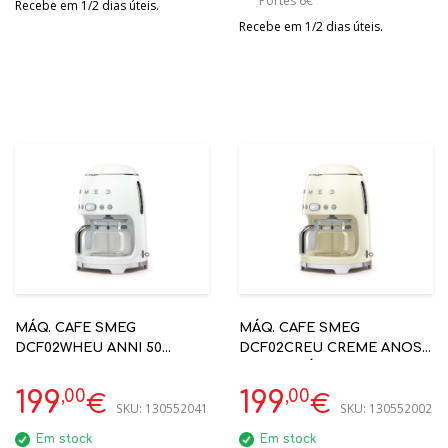
Portes 6€
Recebe em 1/2 dias úteis.
Recebe em 1/2 dias úteis.
MÁQ. CAFE SMEG
MÁQ. CAFE SMEG
DCF02WHEU ANNI 50
DCF02CREU CREME ANOS
BRANCA CAFETEIRA
50 - 10 CHÁVENAS C/ TIMER
,00
,00
199
199
€
€
SKU:
130552041
SKU:
130552002
Em stock
Em stock