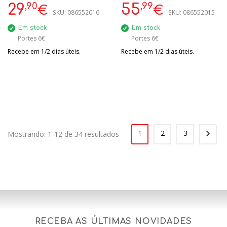
,90
,99
29
55
€
€
SKU:
086552016
SKU:
086552015
Em stock
Em stock
Portes 6€
Portes 6€
Recebe em 1/2 dias úteis.
Recebe em 1/2 dias úteis.
1
2
3
Mostrando: 1-12 de 34 resultados
RECEBA AS ÚLTIMAS NOVIDADES