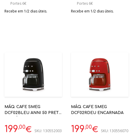
Portes 6€
Portes 6€
Recebe em 1/2 dias úteis.
Recebe em 1/2 dias úteis.
MÁQ. CAFE SMEG
MÁQ. CAFE SMEG
DCF02BLEU ANNI 50 PRETA
DCF02RDEU ENCARNADA
- CAFÉ FILTRO
,00
,00
199
199
€
€
SKU:
130552003
SKU:
130556070