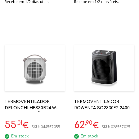
Recebe em 1/2 dias úteis.
Recebe em 1/2 dias úteis.
TERMOVENTILADOR
TERMOVENTILADOR
DELONGHI HFS30B24.W
ROWENTA SO2330F2 2400W
2400W, PROTEÇÃO ANTI
PRETO
SALPICOS
,01
,90
55
62
€
€
SKU:
044557055
SKU:
028557025
Em stock
Em stock