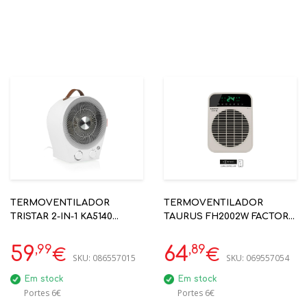
TERMOVENTILADOR
TERMOVENTILADOR
TRISTAR 2-IN-1 KA5140
TAURUS FH2002W FACTOR
2000W
CONNECT WI-FI APP
,99
,89
59
64
€
€
SKU:
086557015
SKU:
069557054
Em stock
Em stock
Portes 6€
Portes 6€