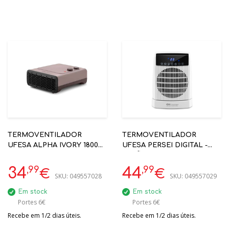
TERMOVENTILADOR
TERMOVENTILADOR
UFESA ALPHA IVORY 1800W
UFESA PERSEI DIGITAL -
PRETO
ECRÃ LED - 2000W
,99
,99
34
44
€
€
SKU:
049557028
SKU:
049557029
Em stock
Em stock
Portes 6€
Portes 6€
Recebe em 1/2 dias úteis.
Recebe em 1/2 dias úteis.