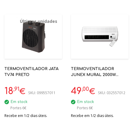
Últimas unidades
TERMOVENTILADOR JATA
TERMOVENTILADOR
TV74 PRETO
JUNEX MURAL 2000W
COD.789 JSC 2016 WC
C/COMANDO
,91
,00
18
49
€
€
SKU:
099557011
SKU:
032557012
Em stock
Em stock
Portes 6€
Portes 6€
Recebe em 1/2 dias úteis.
Recebe em 1/2 dias úteis.