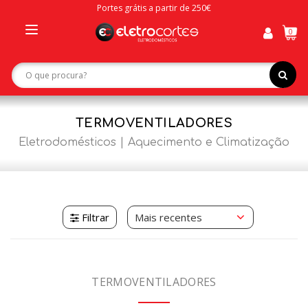
Portes grátis a partir de 250€
0
Toggle
navigation
TERMOVENTILADORES
Eletrodomésticos
Aquecimento e Climatização
Filtrar
TERMOVENTILADORES