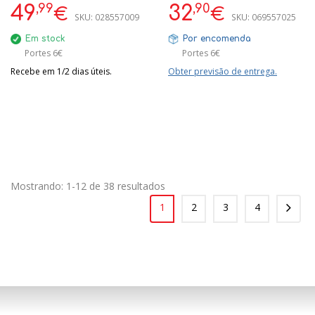
,99
,90
49
32
€
€
SKU:
028557009
SKU:
069557025
Em stock
Por encomenda
Portes 6€
Portes 6€
Recebe em 1/2 dias úteis.
Obter previsão de entrega.
Mostrando: 1-12 de 38 resultados
1
2
3
4