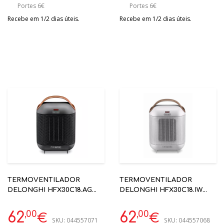
Portes 6€
Portes 6€
Recebe em 1/2 dias úteis.
Recebe em 1/2 dias úteis.
TERMOVENTILADOR
TERMOVENTILADOR
DELONGHI HFX30C18.AG
DELONGHI HFX30C18.IW
1800W DESIGN
1800W
,00
,00
62
62
€
€
SKU:
044557071
SKU:
044557068