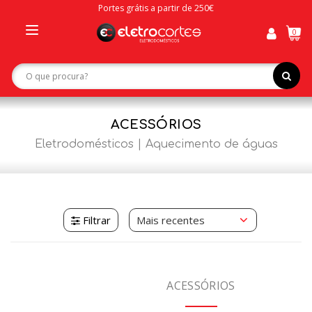
Portes grátis a partir de 250€
0
Toggle
navigation
ACESSÓRIOS
Eletrodomésticos
Aquecimento de águas
Filtrar
ACESSÓRIOS