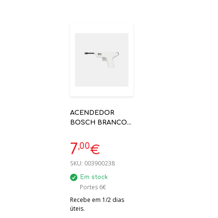
ACENDEDOR
BOSCH BRANCO
7745103240
,00
7
€
SKU:
003900238
Em stock
Portes 6€
Recebe em 1/2 dias
úteis.