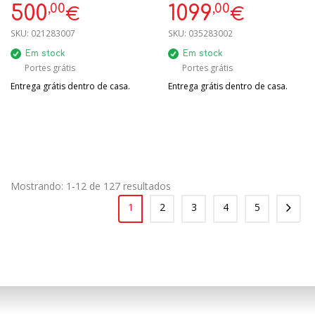
1280X475X456MM G
ENCASTRE
,00
,00
500
1099
€
€
SKU:
021283007
SKU:
035283002
Em stock
Em stock
Portes grátis
Portes grátis
Entrega grátis dentro de casa.
Entrega grátis dentro de casa.
Mostrando: 1-12 de 127 resultados
1
2
3
4
5