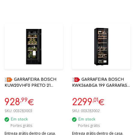
GARRAFEIRA BOSCH
GARRAFEIRA BOSCH
KUW20VHF0 PRETO 21
KWK36ABGA 199 GARRAFAS
GARRAFAS 1 ZONA
186X60X60.8 DUAS TEMP.
82X30X55CM
,99
,01
928
2299
€
€
SKU:
003283003
SKU:
003283002
Em stock
Em stock
Portes grátis
Portes grátis
Entrega grátis dentro de casa.
Entrega grátis dentro de casa.