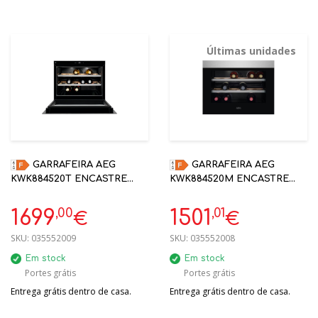
Últimas unidades
GARRAFEIRA AEG
GARRAFEIRA AEG
KWK884520T ENCASTRE
KWK884520M ENCASTRE
45CM 18 GARRAFAS PRETO
45CM 18 GARRAFAS PRETA
MATE S/PEGA
S/PEGA
,00
,01
1699
1501
€
€
SKU:
035552009
SKU:
035552008
Em stock
Em stock
Portes grátis
Portes grátis
Entrega grátis dentro de casa.
Entrega grátis dentro de casa.