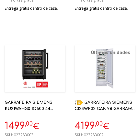
Portes grátis
Portes grátis
Entrega grátis dentro de casa.
Entrega grátis dentro de casa.
Últimas unidades
GARRAFEIRA SIEMENS
GARRAFEIRA SIEMENS
KU21WAHG0 IQ500 44
CI24WP02 CAP. 98 GARRAFAS
GARRAFAS ENCASTRE 2
212.5X60.3X60.8 390LITROS -
TEMPERATURAS
ARTIGO EXPOSIÇÃO
,00
,00
1499
4199
€
€
SKU:
023283003
SKU:
023283002