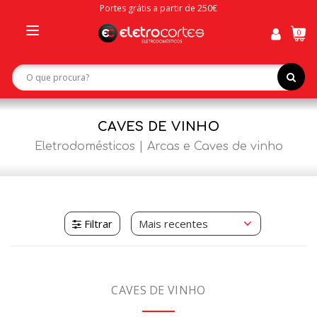
Portes grátis a partir de 250€
0
Toggle
navigation
CAVES DE VINHO
Eletrodomésticos
Arcas e Caves de vinho
Filtrar
CAVES DE VINHO