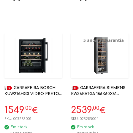
5 anos de Garantia
GARRAFEIRA BOSCH
GARRAFEIRA SIEMENS
KUW21AHG0 VIDRO PRETO
KW36KATGA 186X60X61
2 ZONAS 44 GARRAFAS
VIDRO PRATEADO 370L 199
ENCASTRE
GARRAFAS | 5 ANOS
,00
,00
1549
2539
€
€
GARANTIA
SKU:
003283001
SKU:
023283004
Em stock
Em stock