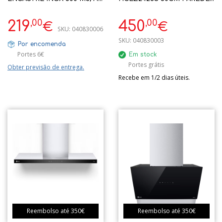
C
800M3/H INOX + PRETO
WIFI
,00
,00
219
450
€
€
SKU:
040830006
SKU:
040830003
Por encomenda
Portes 6€
Em stock
Portes grátis
Obter previsão de entrega.
Recebe em 1/2 dias úteis.
Reembolso até 350€
Reembolso até 350€