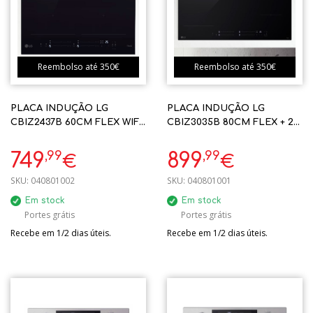
Reembolso até 350€
Reembolso até 350€
PLACA INDUÇÃO LG
PLACA INDUÇÃO LG
CBIZ2437B 60CM FLEX WIFI
CBIZ3035B 80CM FLEX + 2
(NICHO:56X48)
ZONAS WIFI
,99
,99
749
899
€
€
SKU:
040801002
SKU:
040801001
Em stock
Em stock
Portes grátis
Portes grátis
Recebe em 1/2 dias úteis.
Recebe em 1/2 dias úteis.