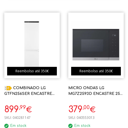
Reembolso até 350€
Reembolso até 350€
COMBINADO LG
MICRO ONDAS LG
GTFN256SER ENCASTRE
MG7Z2593D ENCASTRE 25L
233L NO FROST TOTAL
C/ GRILL INOX
1770X540X545MM PORTAS
,99
,00
899
379
€
€
DELIZANTES
SKU:
040281147
SKU:
040553013
Em stock
Em stock