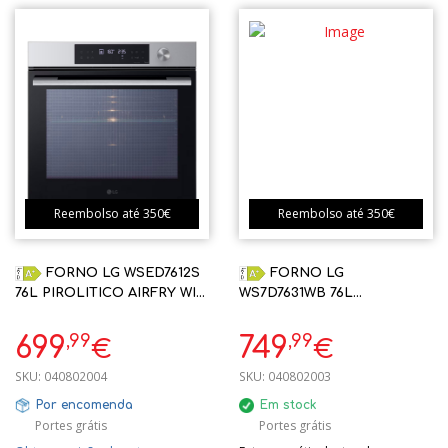
Reembolso até 350€
Reembolso até 350€
FORNO LG WSED7612S
FORNO LG
76L PIROLITICO AIRFRY WIFI
WS7D7631WB 76L
INOX A+
PIROLITICO AIRFRY WIFI A+
INSTAVIEW
,99
,99
699
749
€
€
SKU:
040802004
SKU:
040802003
Por encomenda
Em stock
Portes grátis
Portes grátis