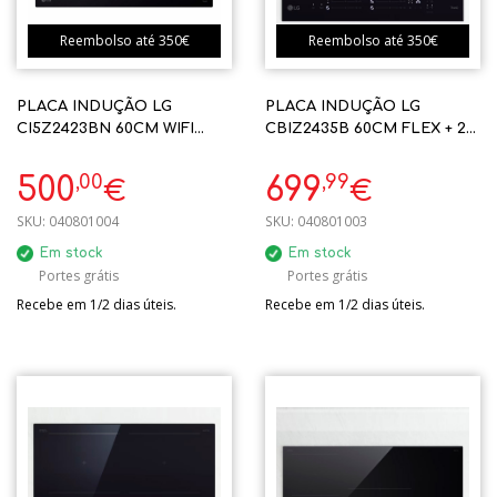
Reembolso até 350€
Reembolso até 350€
PLACA INDUÇÃO LG
PLACA INDUÇÃO LG
CI5Z2423BN 60CM WIFI
CBIZ2435B 60CM FLEX + 2
(NICHO:56X48)
ZONAS WIFI (NICHO:56X48)
,00
,99
500
699
€
€
SKU:
040801004
SKU:
040801003
Em stock
Em stock
Portes grátis
Portes grátis
Recebe em 1/2 dias úteis.
Recebe em 1/2 dias úteis.