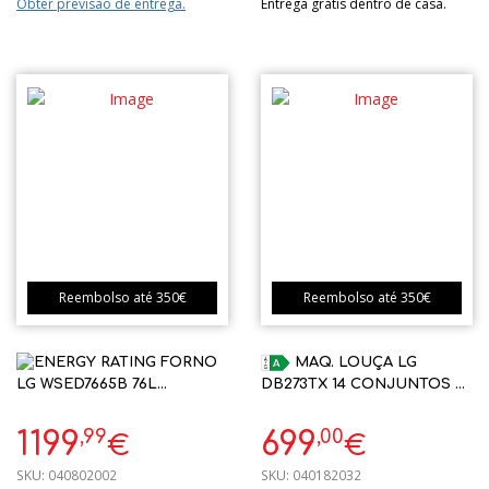
Obter previsão de entrega.
Entrega grátis dentro de casa.
Reembolso até 350€
Reembolso até 350€
FORNO
MAQ. LOUÇA LG
LG WSED7665B 76L
DB273TX 14 CONJUNTOS A
PIROLITICO AIRFRY WIFI A++
ENCASTRE INOX
INSTAVIEW
,99
,00
1199
699
€
€
SKU:
040802002
SKU:
040182032