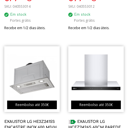
SKU:
040553014
SKU:
040553012
Em stock
Em stock
Portes grátis
Portes grátis
Recebe em 1/2 dias úteis.
Recebe em 1/2 dias úteis.
Reembolso até 350€
Reembolso até 350€
EXAUSTOR LG HE3Z2415S
EXAUSTOR LG
ENCASTRE INOX 600 M3/H
HCEZ2426S 60CM PAREDE