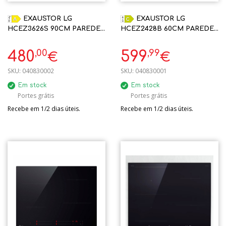
EXAUSTOR LG
EXAUSTOR LG
HCEZ3626S 90CM PAREDE
HCEZ2428B 60CM PAREDE
800M3/H INOX + PRETO
600M3/H VIDRO PRETO
WIFI
WIFI - INCLINADO
,00
,99
480
599
€
€
SKU:
040830002
SKU:
040830001
Em stock
Em stock
Portes grátis
Portes grátis
Recebe em 1/2 dias úteis.
Recebe em 1/2 dias úteis.