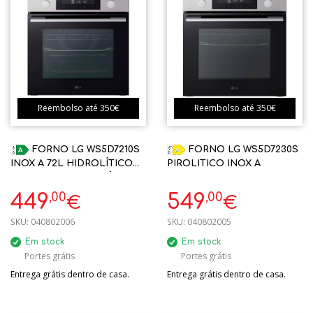
Reembolso até 350€
Reembolso até 350€
FORNO LG WS5D7210S
FORNO LG WS5D7230S
INOX A 72L HIDROLÍTICO
PIROLITICO INOX A
C/ CALHAS TELESCÓPICAS
,00
,00
449
549
€
€
SKU:
040802006
SKU:
040802005
Em stock
Em stock
Portes grátis
Portes grátis
Entrega grátis dentro de casa.
Entrega grátis dentro de casa.