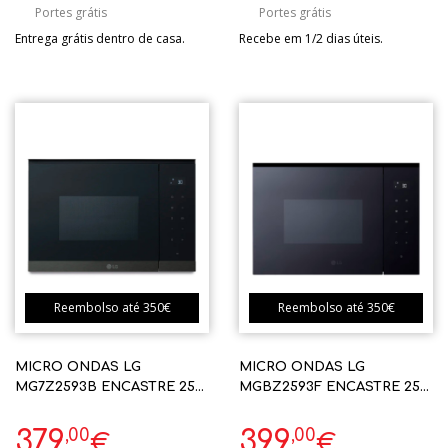
Portes grátis
Portes grátis
Entrega grátis dentro de casa.
Recebe em 1/2 dias úteis.
Reembolso até 350€
Reembolso até 350€
MICRO ONDAS LG
MICRO ONDAS LG
MG7Z2593B ENCASTRE 25L
MGBZ2593F ENCASTRE 25L
C/ GRILL PRETO
GRILL
,00
,00
379
399
€
€