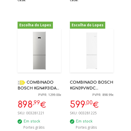
Escolha do Lopes
Escolha do Lopes
-31%
-33%
COMBINADO
COMBINADO BOSCH
BOSCH KGN493IDA
KGN39VWDC
203X70X67CM 438L
203X60X66CM 368L
PVPR: 1299.00
PVPR: 898.99
€
€
NO FROST INOX D
NO FROST BRANCO
,99
,00
898
599
€
€
D
SKU:
003281221
SKU:
003281225
Em stock
Em stock
Portes grátis
Portes grátis