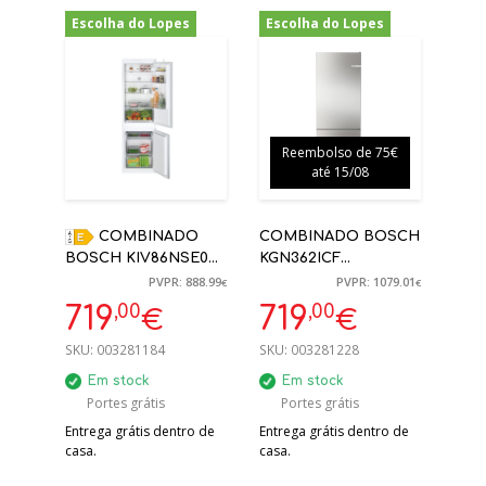
Escolha do Lopes
Escolha do Lopes
-19%
-33%
Reembolso de 75€
até 15/08
COMBINADO
COMBINADO BOSCH
BOSCH KIV86NSE0
KGN362ICF
ENCASTRE LOW
186X60X66,5CM 321L
PVPR: 888.99
PVPR: 1079.01
€
€
FROST
NO FROST INOX C
,00
,00
719
719
€
€
177,2X54,1X54,8CM
SKU:
003281184
SKU:
003281228
Em stock
Em stock
Portes grátis
Portes grátis
Entrega grátis dentro de
Entrega grátis dentro de
casa.
casa.