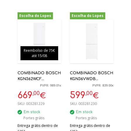
Escolha do Lopes
Escolha do Lopes
-32%
-29%
Reembolso de 75€
até 15/08
COMBINADO BOSCH
COMBINADO BOSCH
KGN362WCF
KGN36VWDB
186X60X66,5CM 321L
186X60X66CM 326L
PVPR: 989.01
PVPR: 839.00
€
€
NO FROST BRANCO
NO FROST BRANCO
,00
,00
669
599
€
€
C
D
SKU:
003281229
SKU:
003281230
Em stock
Em stock
Portes grátis
Portes grátis
Entrega grátis dentro de
Entrega grátis dentro de
casa.
casa.