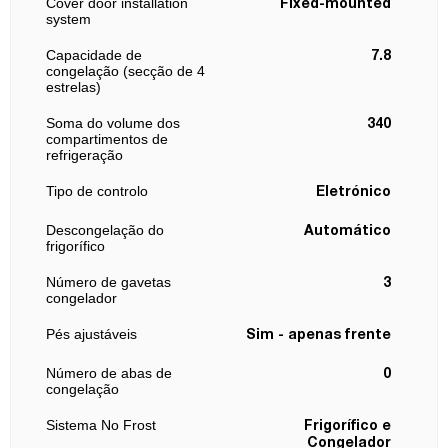
Cover door installation
Fixed-mounted
system
Capacidade de
7.8
congelação (secção de 4
estrelas)
Soma do volume dos
340
compartimentos de
refrigeração
Tipo de controlo
Eletrónico
Descongelação do
Automático
frigorífico
Número de gavetas
3
congelador
Pés ajustáveis
Sim - apenas frente
Número de abas de
0
congelação
Sistema No Frost
Frigorífico e
Congelador