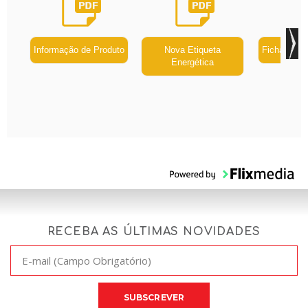
Informação de Produto
Nova Etiqueta
Ficha de P
Energética
RECEBA AS ÚLTIMAS NOVIDADES