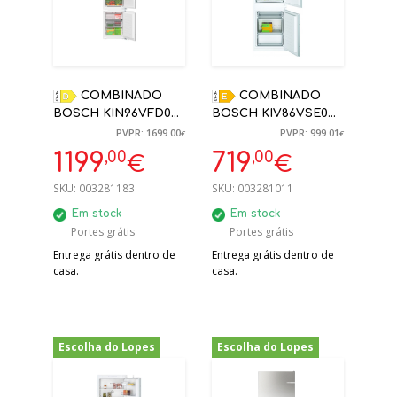
COMBINADO
COMBINADO
BOSCH KIN96VFD0
BOSCH KIV86VSE0
ENCASTRE NO
LOW FROST (E)
PVPR: 1699.00
PVPR: 999.01
€
€
FROST
ENCASTRE 177,5
,00
,00
1199
719
€
€
193,5X55,8X54,8CM
X54,1X54,8 CM
SKU:
003281183
SKU:
003281011
Em stock
Em stock
Portes grátis
Portes grátis
Entrega grátis dentro de
Entrega grátis dentro de
casa.
casa.
Escolha do Lopes
Escolha do Lopes
-22%
-33%