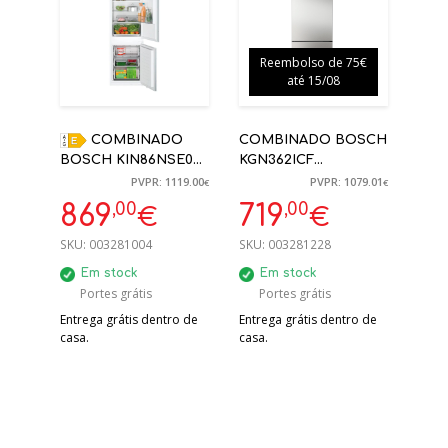
Reembolso de 75€
até 15/08
COMBINADO
COMBINADO BOSCH
BOSCH KIN86NSE0
KGN362ICF
177.2X54.1X54.8 PORTA
186X60X66,5CM 321L
PVPR: 1119.00
PVPR: 1079.01
€
€
DESLIZANTE
NO FROST INOX C
,00
,00
869
719
€
€
ENCASTRE NOFROST
NO CONGELADOR
SKU:
003281004
SKU:
003281228
Em stock
Em stock
Portes grátis
Portes grátis
Entrega grátis dentro de
Entrega grátis dentro de
casa.
casa.