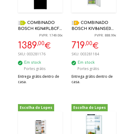
COMBINADO
COMBINADO
BOSCH KGN49LBCF
BOSCH KIV86NSE0
440L NO FROST
ENCASTRE LOW
PVPR: 1749.00
PVPR: 888.99
€
€
PRETO C
FROST
,00
,00
1389
719
€
€
203X70X66.7CM
177,2X54,1X54,8CM
SKU:
003281176
SKU:
003281184
Em stock
Em stock
Portes grátis
Portes grátis
Entrega grátis dentro de
Entrega grátis dentro de
casa.
casa.
Escolha do Lopes
Escolha do Lopes
-29%
-28%