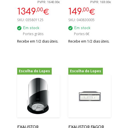
EXAUSTOR
INOX 600M3/H C
PVPR: 1640.00
PVPR: 169.00
€
€
INTEGRADO 80CM
,00
,00
1349
149
€
€
SKU:
035801125
SKU:
040830005
Em stock
Em stock
Portes grátis
Portes 6€
Recebe em 1/2 dias úteis.
Recebe em 1/2 dias úteis.
Escolha do Lopes
Escolha do Lopes
-50%
-45%
EXAUSTOR
EXAUSTOR FAGOR