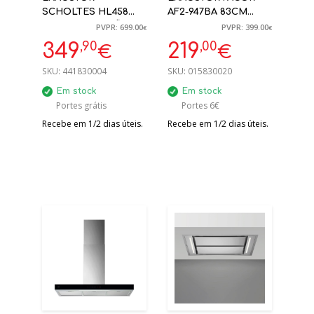
SCHOLTES HL458
AF2-947BA 83CM
ILHA SUSPENSÃO
710M³ INOX/VIDRO
PVPR: 699.00
PVPR: 399.00
€
€
BRANCO (ENCASTRE)
,90
,00
349
219
€
€
SKU:
441830004
SKU:
015830020
Em stock
Em stock
Portes grátis
Portes 6€
Recebe em 1/2 dias úteis.
Recebe em 1/2 dias úteis.