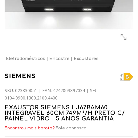
Eletrodomésticos
Encastre
Exaustores
SIEMENS
SKU: 023830051 | EAN: 4242003897034 | SEC:
0104.0900.1300.2100.4400
EXAUSTOR SIEMENS LJ67BAM60
INTEGRÁVEL 60CM 749M³/H PRETO C/
PAINEL VIDRO | 5 ANOS GARANTIA
Encontrou mais barato?
Fale connosco