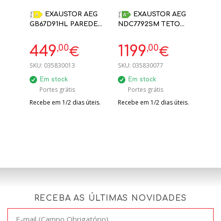
EXAUSTOR AEG
EXAUSTOR AEG
GB67D91HL PAREDE
NDC7792SM TETO
90CM 720 M3/H -
90CM 715 M3/H INOX
FRENTE PRETO
A+
,00
,00
449
1199
€
€
SKU:
035830013
SKU:
035830077
Em stock
Em stock
Portes grátis
Portes grátis
Recebe em 1/2 dias úteis.
Recebe em 1/2 dias úteis.
RECEBA AS ÚLTIMAS NOVIDADES