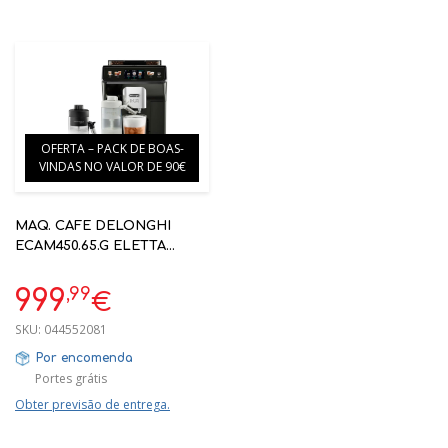
OFERTA – PACK DE BOAS-
VINDAS NO VALOR DE 90€
MAQ. CAFE DELONGHI
ECAM450.65.G ELETTA
EXPLORE - 19 BAR - 13
NÍVEIS DE MOAGEM -
,99
999
€
RECEITAS FRIAS COLD
BREW
SKU:
044552081
Por encomenda
Portes grátis
Obter previsão de entrega.