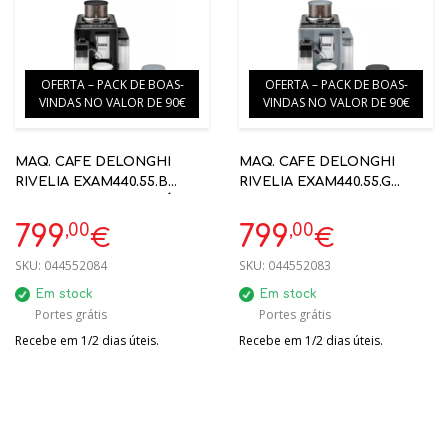
OFERTA – PACK DE BOAS-
OFERTA – PACK DE BOAS-
VINDAS NO VALOR DE 90€
VINDAS NO VALOR DE 90€
MAQ. CAFE DELONGHI
MAQ. CAFE DELONGHI
RIVELIA EXAM440.55.B
RIVELIA EXAM440.55.G
19BAR PRETO AUTOMÁTICA
19BAR CINZENTO
AUTOMÁTICA
,00
,00
799
799
€
€
SKU:
044552084
SKU:
044552083
Em stock
Em stock
Portes grátis
Portes grátis
Recebe em 1/2 dias úteis.
Recebe em 1/2 dias úteis.