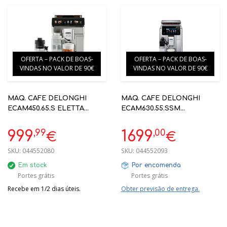
OFERTA – PACK DE BOAS-
OFERTA – PACK DE BOAS-
VINDAS NO VALOR DE 90€
VINDAS NO VALOR DE 90€
MAQ. CAFE DELONGHI
MAQ. CAFE DELONGHI
ECAM450.65.S ELETTA
ECAM630.55.SSM
EXPLORE - 19 BAR - 13
PRIMADONNA AROMATIC
NÍVEIS DE MOAGEM -
AUTOMÁTICA WIFI
,99
,00
999
1699
€
€
RECEITAS FRIAS
SKU:
044552080
SKU:
044552093
Em stock
Por encomenda
Portes grátis
Portes grátis
Recebe em 1/2 dias úteis.
Obter previsão de entrega.