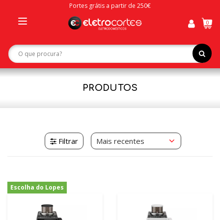
Portes grátis a partir de 250€
0
Toggle
navigation
PRODUTOS
Filtrar
Escolha do Lopes
-21%