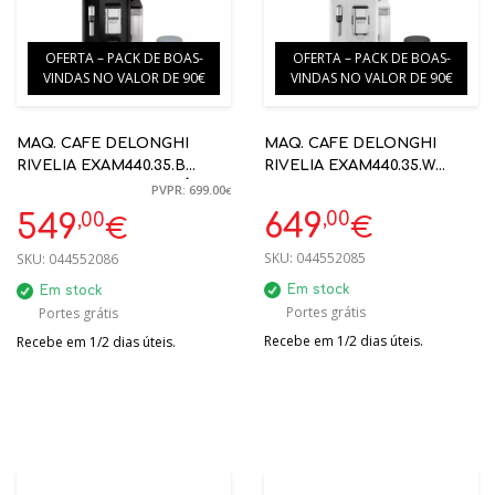
OFERTA – PACK DE BOAS-
OFERTA – PACK DE BOAS-
VINDAS NO VALOR DE 90€
VINDAS NO VALOR DE 90€
MAQ. CAFE DELONGHI
MAQ. CAFE DELONGHI
RIVELIA EXAM440.35.B
RIVELIA EXAM440.35.W
19BAR PRETO AUTOMÁTICA
19BAR BRANCO
PVPR: 699.00
€
AUTOMÁTICA
,00
,00
649
549
€
€
SKU:
044552085
SKU:
044552086
Em stock
Em stock
Portes grátis
Portes grátis
Recebe em 1/2 dias úteis.
Recebe em 1/2 dias úteis.