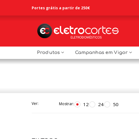
Portes grátis a partir de 250€
Produtos
Campanhas em Vigor
Ver:
12
24
50
Mostrar: