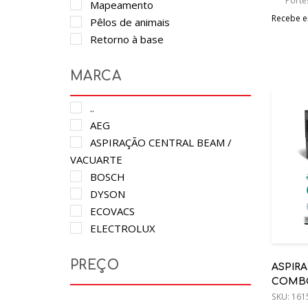
Portes
Mapeamento
Recebe em
Pêlos de animais
Retorno à base
Torre de descarga
Tubo Dobrável
MARCA
..
AEG
ASPIRAÇÃO CENTRAL BEAM /
VACUARTE
BOSCH
DYSON
ECOVACS
ELECTROLUX
FLAMA
HAEGER
PREÇO
ASPIR
HOOVER
COMBO 
IROBOT
C75564
SKU:
161