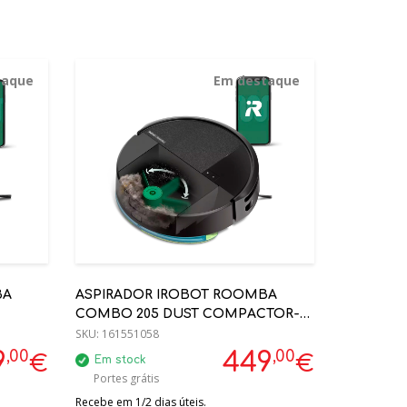
taque
Em destaque
BA
ASPIRADOR IROBOT ROOMBA
COMBO 205 DUST COMPACTOR-
IRL121040
SKU:
161551058
,00
,00
9
449
€
€
Em stock
Portes grátis
Recebe em 1/2 dias úteis.