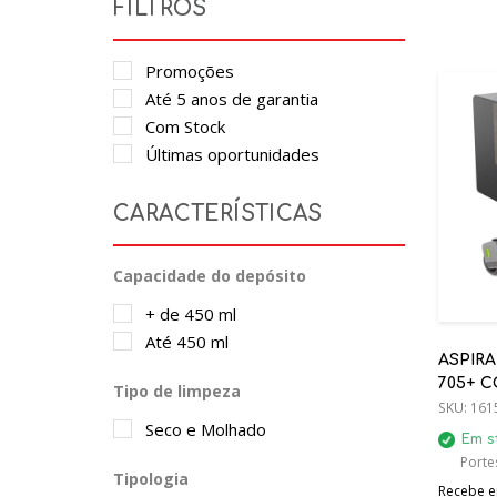
FILTROS
Promoções
Até 5 anos de garantia
Com Stock
Últimas oportunidades
CARACTERÍSTICAS
Capacidade do depósito
+ de 450 ml
Até 450 ml
ASPIR
705+ 
Tipo de limpeza
- IRX18
SKU:
161
Seco e Molhado
Em s
Portes
Tipologia
Recebe em