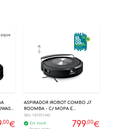
taque
BA
ASPIRADOR IROBOT COMBO J7
TOWASH
ROOMBA - C/ MOPA E
PRECISIONVISION REF: C715840
SKU:
161551042
,00
,00
9
799
€
€
Em stock