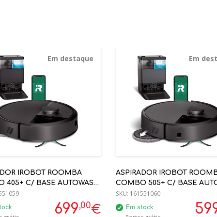
Em destaque
Em des
ADOR IROBOT ROOMBA
ASPIRADOR IROBOT ROOM
 405+ C/ BASE AUTOWASH
COMBO 505+ C/ BASE AU
5040
551059
- IRN185040
SKU:
161551060
,00
699
59
€
tock
Em stock