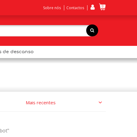
0
Sobre nós
Contactos
os de descanso
bot"