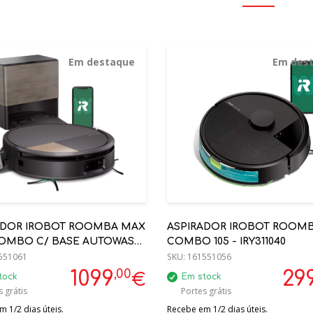
Em destaque
Em des
ADOR IROBOT ROOMBA MAX
ASPIRADOR IROBOT ROOM
COMBO C/ BASE AUTOWASH
COMBO 105 - IRY311040
5040
551061
SKU:
161551056
,00
1099
29
€
tock
Em stock
 grátis
Portes grátis
 1/2 dias úteis.
Recebe em 1/2 dias úteis.