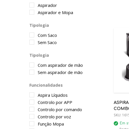
Aspirador
Aspirador e Mopa
Tipologia
Com Saco
Sem Saco
Tipologia
Com aspirador de mão
Sem aspirador de mão
Funcionalidades
Aspira Líquidos
Controlo por APP
ASPIR
Controlo por comando
COMBO
- IRG18
SKU:
161
Controlo por voz
Função Mopa
Em s