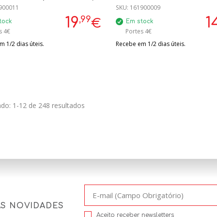
900011
SKU:
161900009
,99
19
1
€
tock
Em stock
s 4€
Portes 4€
 1/2 dias úteis.
Recebe em 1/2 dias úteis.
do: 1-12 de 248 resultados
AS NOVIDADES
Aceito receber newsletters