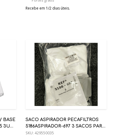
Portes grátis
Recebe em 1/2 dias úteis.
/ BASE
SACO ASPIRADOR PECAFILTROS
05 3UDS
5186ASPIRADOR-697 3 SACOS PARA
ASPIRADOR IROBOT ROOMBA
SKU:
429550035