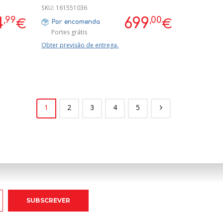
PRECISIONVISION REF: J557840
SKU:
161551036
,99
,00
4
699
€
€
Por encomenda
Portes grátis
Obter previsão de entrega.
1
2
3
4
5