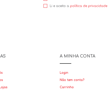
Li e aceito a
política de privacidade
NAS
A MINHA CONTA
ós
Login
os
Não tem conta?
Lojas
Carrinho