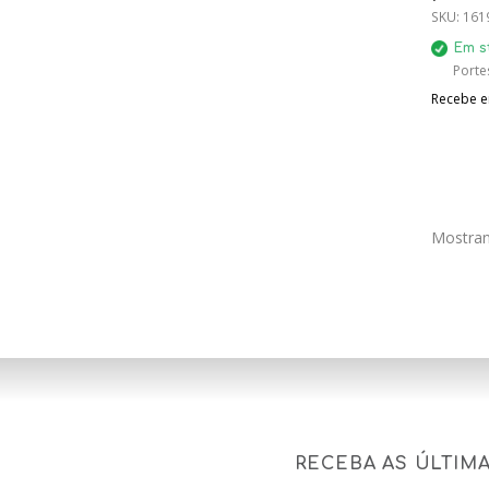
J, S
SKU:
161
Em s
Porte
Recebe em
Mostran
RECEBA AS ÚLTIM