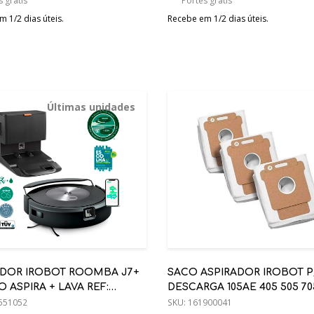
 grátis
Portes grátis
 1/2 dias úteis.
Recebe em 1/2 dias úteis.
Últimas unidades
ADOR IROBOT ROOMBA J7+
SACO ASPIRADOR IROBOT P
ASPIRA + LAVA REF:
DESCARGA 105AE 405 505 7
0
551052
(IR4849916 )
SKU:
161900041