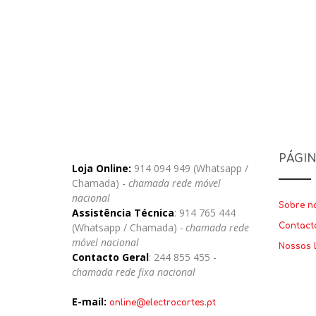
PÁGI
Loja Online:
914 094 949 (Whatsapp /
Chamada) -
chamada rede móvel
nacional
Sobre n
Assistência Técnica
: 914 765 444
(Whatsapp / Chamada)
- chamada rede
Contact
móvel nacional
Nossas 
Contacto Geral
: 244 855 455 -
chamada rede fixa nacional
E-mail:
online@electrocortes.pt