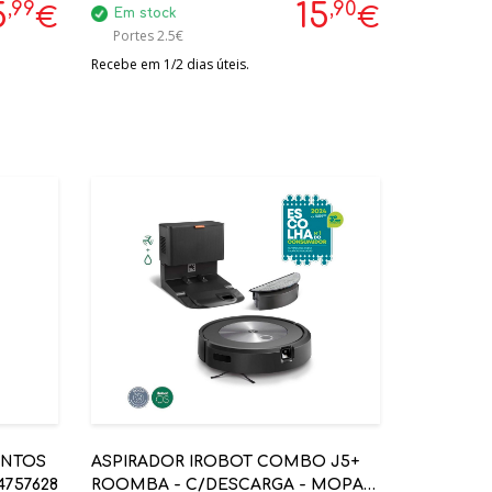
,99
,90
5
15
€
€
Em stock
Portes 2.5€
Recebe em 1/2 dias úteis.
ANTOS
ASPIRADOR IROBOT COMBO J5+
4757628
ROOMBA - C/DESCARGA - MOPA E