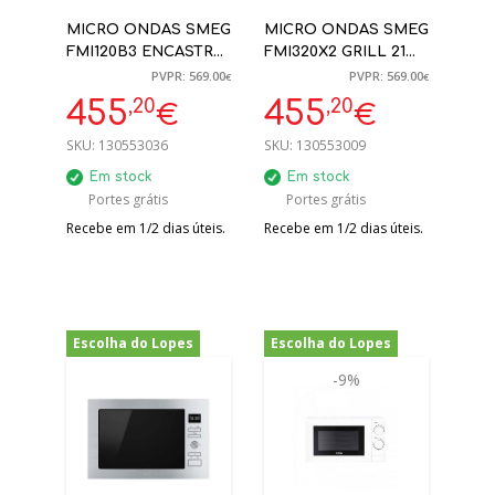
MICRO ONDAS SMEG
MICRO ONDAS SMEG
FMI120B3 ENCASTRE
FMI320X2 GRILL 21
20L GRILL PRETO
LITROS INOX/VIDRO
PVPR: 569.00
PVPR: 569.00
€
€
ENCASTRE
,20
,20
455
455
€
€
SKU:
130553036
SKU:
130553009
Em stock
Em stock
Portes grátis
Portes grátis
Recebe em 1/2 dias úteis.
Recebe em 1/2 dias úteis.
Escolha do Lopes
Escolha do Lopes
-20%
-9%