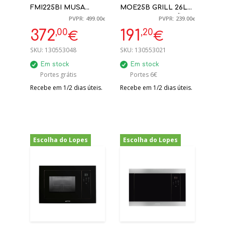
FMI225BI MUSA
MOE25B GRILL 26L
PRETO 60X39CM 25L
LIVRE INSTALAÇÃO
PVPR: 499.00
PVPR: 239.00
€
€
PRETO
,00
,20
372
191
€
€
SKU:
130553048
SKU:
130553021
Em stock
Em stock
Portes grátis
Portes 6€
Recebe em 1/2 dias úteis.
Recebe em 1/2 dias úteis.
Escolha do Lopes
Escolha do Lopes
-20%
-20%