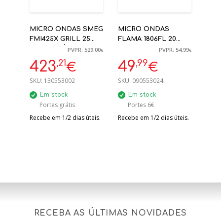
MICRO ONDAS SMEG
MICRO ONDAS
FMI425X GRILL 25
FLAMA 1806FL 20
LITROS SÉRIE
LITROS 700W S/
PVPR: 529.00
PVPR: 54.99
€
€
SELEZIONE INOX
GRILL BRANCO
,21
,99
423
49
€
€
ENCASTRE
SKU:
130553002
SKU:
090553024
Em stock
Em stock
Portes grátis
Portes 6€
Recebe em 1/2 dias úteis.
Recebe em 1/2 dias úteis.
RECEBA AS ÚLTIMAS NOVIDADES