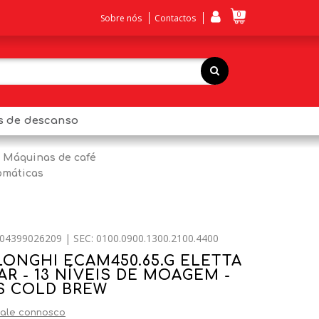
0
Sobre nós
Contactos
os de descanso
Máquinas de café
omáticas
04399026209 | SEC: 0100.0900.1300.2100.4400
LONGHI ECAM450.65.G ELETTA
BAR - 13 NÍVEIS DE MOAGEM -
AS COLD BREW
ale connosco