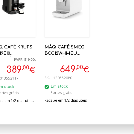
. CAFÉ KRUPS
MÁQ. CAFÉ SMEG
19E10
BCC12WHMEU
PVPR: 519.00
OMÁTICA C/
AUTOMÁTICA
€
ERVATÓRIO
BRANCO MATE
,00
,00
649
389
€
€
TE
ANNI50
SKU:
130552080
013552117
Em stock
m stock
Portes grátis
ortes grátis
Recebe em 1/2 dias úteis.
e em 1/2 dias úteis.