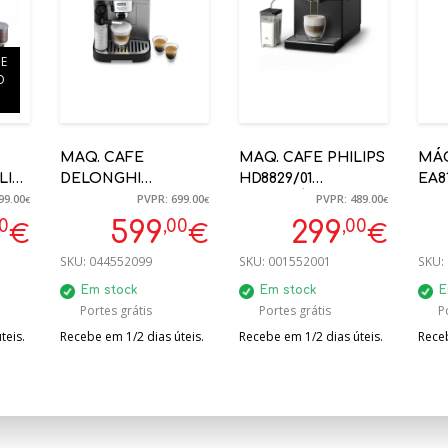
DE
O
MAQ. CAFE
MAQ. CAFE PHILIPS
MÁQ
LIA
DELONGHI
HD8829/01
EA8
99.00
PVPR: 699.00
PVPR: 489.00
ECAM310.80.SB
AUTOMÁTICA C/
AUT
€
€
€
MAGNIFICO EVO
LEITE
RES
00
,00
,00
599
299
€
€
€
NEXT 15BAR INOX -
LEI
SKU:
044552099
SKU:
001552001
SKU:
0132250041
Em stock
Em stock
E
Portes grátis
Portes grátis
P
teis.
Recebe em 1/2 dias úteis.
Recebe em 1/2 dias úteis.
Receb