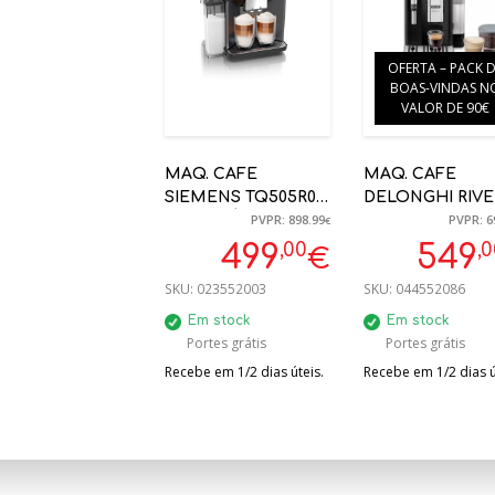
OFERTA – PACK 
BOAS-VINDAS N
VALOR DE 90€
MAQ. CAFE
MAQ. CAFE
SIEMENS TQ505R09
DELONGHI RIVE
PVPR: 898.99
PVPR: 6
AUTOMÁTICA
EXAM440.35.B
€
MOINHO
19BAR PRETO
,00
,
499
549
€
CERÂMICO, ONE
AUTOMÁTICA
SKU:
023552003
SKU:
044552086
TOUCH
PREPARATION
Em stock
Em stock
Portes grátis
Portes grátis
Recebe em 1/2 dias úteis.
Recebe em 1/2 dias ú