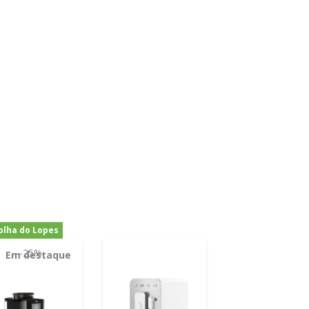
olha do Lopes
-25%
Em destaque