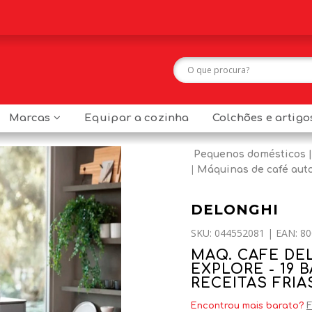
Marcas
Equipar a cozinha
Colchões e artig
Pequenos domésticos
Máquinas de café aut
DELONGHI
SKU: 044552081 | EAN: 80
MAQ. CAFE DE
EXPLORE - 19 
RECEITAS FRI
Encontrou mais barato?
F