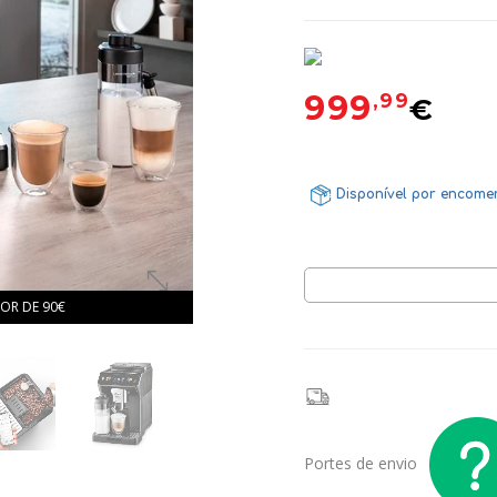
999
,99
€
Disponível por encom
OR DE 90€
Portes de envio