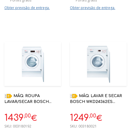
Portes grátis
Portes grátis
Obter previsão de entrega.
Obter previsão de entrega.
MÁQ. ROUPA
MÁQ. LAVAR E SECAR
LAVAR/SECAR BOSCH
BOSCH WKD24362ES
WKD28543ES 7/4KG
ENCASTRE 7/4 KG 1200 RPM
BRANCO E ENCASTRE
,00
,00
1439
1249
€
€
SKU:
003180192
SKU:
003180021