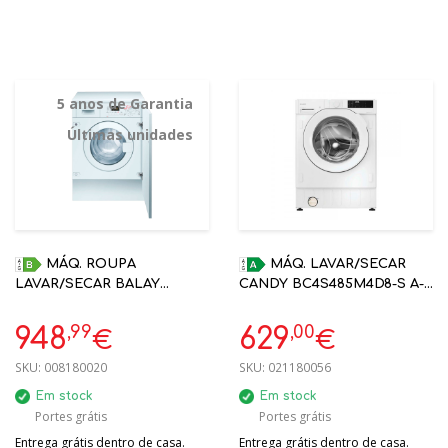
5 anos de Garantia
Últimas unidades
MÁQ. ROUPA
MÁQ. LAVAR/SECAR
LAVAR/SECAR BALAY
CANDY BC4S485M4D8-S A-
3TW776B 7KG/4KG
20/D 8KG/5KG WI-FI +
ENCASTRE | 5 ANOS
BLUETOOTH - ENCASTRE -
,99
,00
948
629
€
€
GARANTIA - ARTIGO
31801158
EXPOSIÇÃO
SKU:
008180020
SKU:
021180056
Em stock
Em stock
Portes grátis
Portes grátis
Entrega grátis dentro de casa.
Entrega grátis dentro de casa.