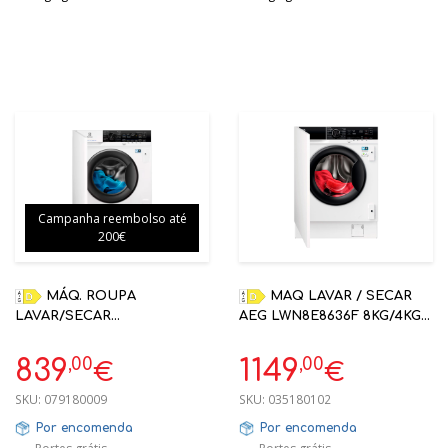
Campanha reembolso até
200€
MÁQ. ROUPA
MAQ LAVAR / SECAR
LAVAR/SECAR
AEG LWN8E8636F 8KG/4KG
ELECTROLUX EN7W3866OF
1600RPM ENCASTRE
8/4 KG ENCASTRE
,00
,00
839
1149
€
€
SKU:
079180009
SKU:
035180102
Por encomenda
Por encomenda