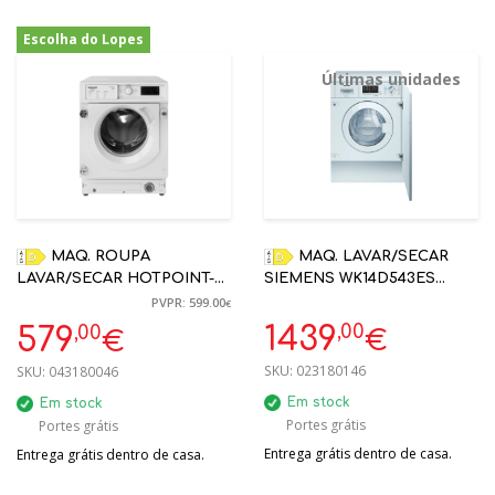
Escolha do Lopes
-3%
Últimas unidades
MAQ. ROUPA
MAQ. LAVAR/SECAR
LAVAR/SECAR HOTPOINT-
SIEMENS WK14D543ES
ARISTON BI WDHG 861485
ENCASTRE 7/4KG 1400RPM
PVPR: 599.00
€
EU 8/6KG ENCASTRE
D
,00
,00
1439
579
€
€
SKU:
023180146
SKU:
043180046
Em stock
Em stock
Portes grátis
Portes grátis
Entrega grátis dentro de casa.
Entrega grátis dentro de casa.