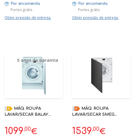
Por encomenda
Por encomenda
Portes grátis
Portes grátis
Obter previsão de entrega.
Obter previsão de entrega.
5 anos de Garantia
MÁQ. ROUPA
MÁQ. ROUPA
LAVAR/SECAR BALAY
LAVAR/SECAR SMEG
3TW773B 7/4KG B 1200RPM
LSIA127 ENCASTRE TOTAL,
ENCASTRE | 5 ANOS
7/4 KG
,00
,00
1099
1539
€
€
GARANTIA