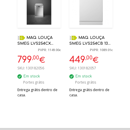
MAQ. LOUÇA
MAQ. LOUÇA
SMEG LVS254CX
SMEG LVS254CB 13
LIVRE, AÇO INOX, 60
TALHERES BRANCA
PVPR: 1149.00
PVPR: 1089.01
€
€
CM
60 CM
,00
,00
799
449
€
€
SKU:
130182056
SKU:
130182057
Em stock
Em stock
Portes grátis
Portes grátis
Entrega grátis dentro de
Entrega grátis dentro de
casa.
casa.