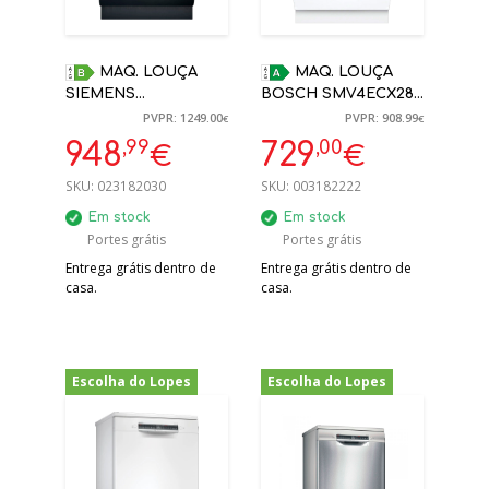
MAQ. LOUÇA
MAQ. LOUÇA
SIEMENS
BOSCH SMV4ECX28E
SN95EX11CE B 9L
ENCASTRE A 14
PVPR: 1249.00
PVPR: 908.99
€
€
HOME CONNECT
TALHERES HOME
,99
,00
948
729
€
€
TOTAL ENCASTRE
CONNECT
OPENASSIST
SKU:
023182030
SKU:
003182222
Em stock
Em stock
Portes grátis
Portes grátis
Entrega grátis dentro de
Entrega grátis dentro de
casa.
casa.
Escolha do Lopes
Escolha do Lopes
-35%
-32%