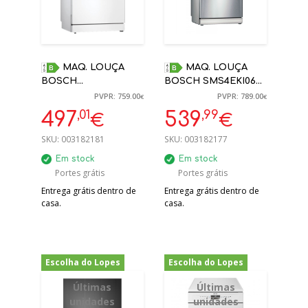
MAQ. LOUÇA
MAQ. LOUÇA
BOSCH
BOSCH SMS4EKI06E
SMS4EMW06E
13 TALHERES INOX B
PVPR: 759.00
PVPR: 789.00
€
€
BRANCO 14
HOME CONNECT
,01
,99
497
539
€
€
CONJUNTOS
SKU:
003182181
SKU:
003182177
Em stock
Em stock
Portes grátis
Portes grátis
Entrega grátis dentro de
Entrega grátis dentro de
casa.
casa.
Escolha do Lopes
Escolha do Lopes
-30%
-59%
Últimas
Últimas
unidades
unidades