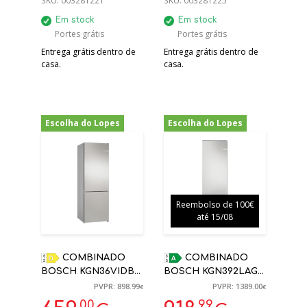
SKU:
003281221
SKU:
003281225
Em stock
Em stock
Portes grátis
Portes grátis
Entrega grátis dentro de
Entrega grátis dentro de
casa.
casa.
Escolha do Lopes
Escolha do Lopes
-27%
-34%
Reembolso de 100€
até 15/08
COMBINADO
COMBINADO
BOSCH KGN36VIDB
BOSCH KGN392LAG
INOX NO FROST
NOFROST 363 L
PVPR: 898.99
PVPR: 1389.00
€
€
1860X600X660MM D
203X60X66,5CM A
,00
,99