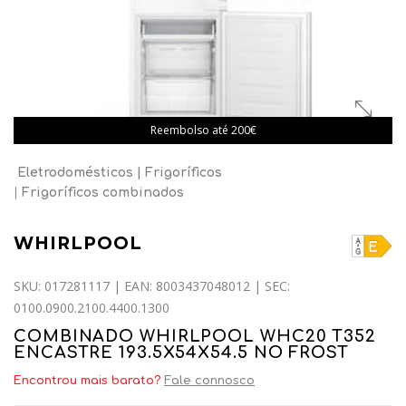
Reembolso até 200€
Eletrodomésticos
Frigoríficos
Frigoríficos combinados
WHIRLPOOL
SKU: 017281117 | EAN: 8003437048012 | SEC:
0100.0900.2100.4400.1300
COMBINADO WHIRLPOOL WHC20 T352
ENCASTRE 193.5X54X54.5 NO FROST
Encontrou mais barato?
Fale connosco