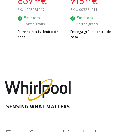
659
918
€
€
INOX
SKU:
003281217
SKU:
003281211
Em stock
Em stock
Portes grátis
Portes grátis
Entrega grátis dentro de
Entrega grátis dentro de
casa.
casa.
Frigorífico combinado de