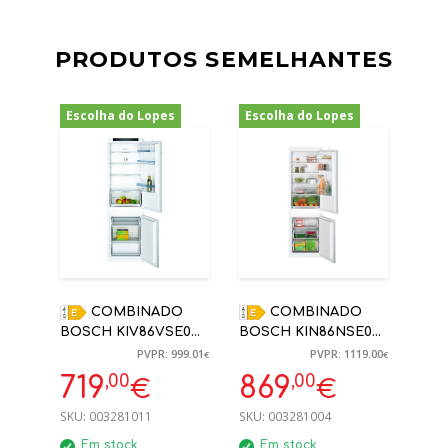
PRODUTOS SEMELHANTES
Escolha do Lopes
Escolha do Lopes
-28%
-22%
COMBINADO
COMBINADO
BOSCH KIV86VSE0
BOSCH KIN86NSE0
LOW FROST (E)
177.2X54.1X54.8 PORTA
PVPR: 999.01
PVPR: 1119.00
€
€
ENCASTRE 177,5
DESLIZANTE
,00
,00
719
869
€
€
X54,1X54,8 CM
ENCASTRE NOFROST
NO CONGELADOR
SKU:
003281011
SKU:
003281004
Em stock
Em stock