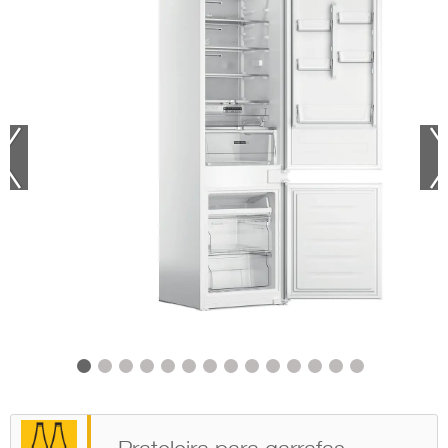
Tenha uma visão 360
Veja uma versão em
graus deste produto
tamanho real desse
produto no seu espaço