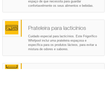
Suporte para garrafas
Armazene as suas garrafas com segurança.
Uma prateleira dedicada para garrafas para
armazenar as suas garrafas com segurança e
potenciar o espaço que normalmente não é
utilizado no seu frigorífico.
Capacidade de 250 - 290 l
Todo o espaço de que necessita. Este Combinado
Whirlpool foi concebido para disponibilizar todo o
espaço de que necessita para guardar
confortavelmente os seus alimentos e bebidas.