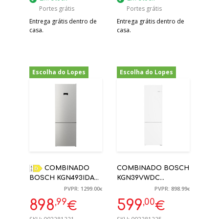
Portes grátis
Portes grátis
Entrega grátis dentro de
Entrega grátis dentro de
casa.
casa.
Escolha do Lopes
Escolha do Lopes
-31%
-33%
COMBINADO
COMBINADO BOSCH
BOSCH KGN493IDA
KGN39VWDC
203X70X67CM 438L
203X60X66CM 368L
PVPR: 1299.00
PVPR: 898.99
€
€
NO FROST INOX D
NO FROST BRANCO
,99
,00
898
599
€
€
D