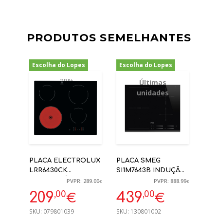
PRODUTOS SEMELHANTES
Escolha do Lopes
Escolha do Lopes
-28%
-51%
Últimas
unidades
PLACA ELECTROLUX
PLACA SMEG
LRR6430CK
SI1M7643B INDUÇÃO
VITROCERÂMICA
MULTIZONA FRENTE
PVPR: 289.00
PVPR: 888.99
€
€
60CM
BISELADA, PRETA,
,00
,00
209
439
€
€
60CM
SKU:
079801039
SKU:
130801002