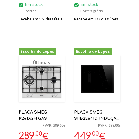
Em stock
Em stock
Portes 6€
Portes grátis
Recebe em 1/2 dias úteis.
Recebe em 1/2 dias úteis.
Escolha do Lopes
Escolha do Lopes
-26%
-25%
Últimas
unidades
PLACA SMEG
PLACA SMEG
P261XGH GÁS
SI1B22641D INDUÇÃO
GRELHAS FERRO
MUSA PRETA 4
PVPR: 389.00
PVPR: 599.00
€
€
FUNDIDO 60CM
ZONAS 60CM
,00
,00
289
449
€
€
INOX SÉRIE