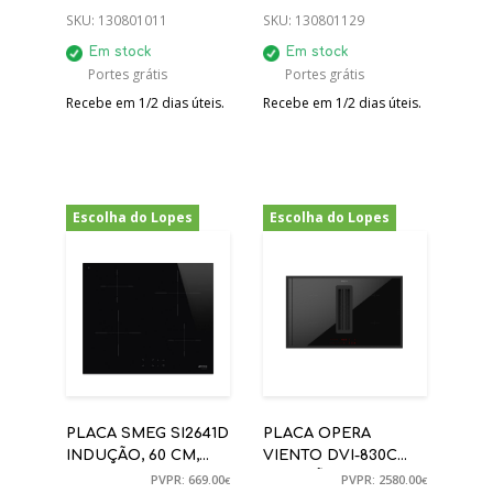
SELEZIONE
SKU:
130801011
SKU:
130801129
Em stock
Em stock
Portes grátis
Portes grátis
Recebe em 1/2 dias úteis.
Recebe em 1/2 dias úteis.
Escolha do Lopes
Escolha do Lopes
-20%
-30%
PLACA SMEG SI2641D
PLACA OPERA
INDUÇÃO, 60 CM,
VIENTO DVI-830C
PRETA, BORDOS
INDUÇÃO 83CM C/
PVPR: 669.00
PVPR: 2580.00
€
€