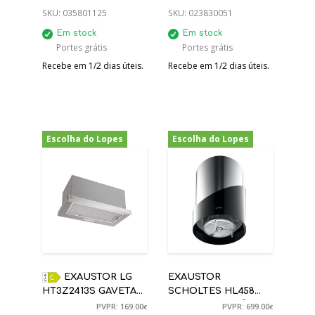
ANOS GARANTIA
SKU:
035801125
SKU:
023830051
Em stock
Em stock
Portes grátis
Portes grátis
Recebe em 1/2 dias úteis.
Recebe em 1/2 dias úteis.
Escolha do Lopes
Escolha do Lopes
-12%
-50%
EXAUSTOR LG
EXAUSTOR
HT3Z2413S GAVETA
SCHOLTES HL458
INOX 600M3/H C
ILHA SUSPENSÃO
PVPR: 169.00
PVPR: 699.00
€
€