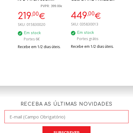
710M³ INOX/VIDRO
90CM 720 M3/H -
PVPR: 399.00
€
BRANCO (ENCASTRE)
FRENTE PRETO
,00
,00
449
219
€
€
SKU:
035830013
SKU:
015830020
Em stock
Em stock
Portes grátis
Portes 6€
Recebe em 1/2 dias úteis.
Recebe em 1/2 dias úteis.
RECEBA AS ÚLTIMAS NOVIDADES