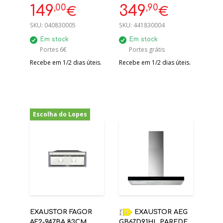
,00
,90
149
349
€
€
SKU:
040830005
SKU:
441830004
Em stock
Em stock
Portes 6€
Portes grátis
Recebe em 1/2 dias úteis.
Recebe em 1/2 dias úteis.
Escolha do Lopes
-45%
EXAUSTOR FAGOR
EXAUSTOR AEG
AF2-947BA 83CM
GB67D91HL PAREDE