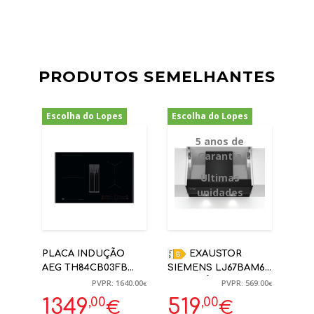
PRODUTOS SEMELHANTES
Escolha do Lopes
Escolha do Lopes
-18%
-9%
5 anos de
Garantia
Últimas
unidades
PLACA INDUÇÃO
EXAUSTOR
AEG TH84CB03FB
SIEMENS LJ67BAM60
EXAUSTOR
INTEGRÁVEL 60CM
PVPR: 1640.00
PVPR: 569.00
€
€
INTEGRADO 80CM
749M³/H PRETO C/
,00
,00
1349
519
€
€
PAINEL VIDRO | 5