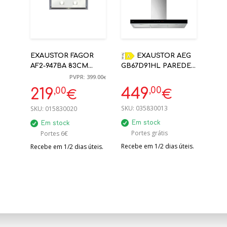
EXAUSTOR FAGOR
EXAUSTOR AEG
AF2-947BA 83CM
GB67D91HL PAREDE
710M³ INOX/VIDRO
90CM 720 M3/H -
PVPR: 399.00
€
BRANCO (ENCASTRE)
FRENTE PRETO
,00
,00
449
219
€
€
SKU:
035830013
SKU:
015830020
Em stock
Em stock
Portes grátis
Portes 6€
Recebe em 1/2 dias úteis.
Recebe em 1/2 dias úteis.