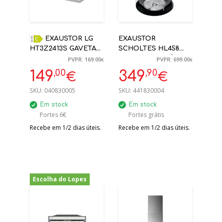
EXAUSTOR LG
EXAUSTOR
HT3Z2413S GAVETA
SCHOLTES HL458
INOX 600M3/H C
ILHA SUSPENSÃO
PVPR: 169.00
PVPR: 699.00
€
€
,00
,90
149
349
€
€
SKU:
040830005
SKU:
441830004
Em stock
Em stock
Portes 6€
Portes grátis
Recebe em 1/2 dias úteis.
Recebe em 1/2 dias úteis.
Escolha do Lopes
-45%