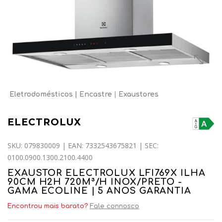
Eletrodomésticos
Encastre
Exaustores
ELECTROLUX
SKU: 079830009 | EAN: 7332543675821 | SEC:
0100.0900.1300.2100.4400
EXAUSTOR ELECTROLUX LFI769X ILHA
90CM H2H 720M³/H INOX/PRETO -
GAMA ECOLINE | 5 ANOS GARANTIA
Encontrou mais barato?
Fale connosco