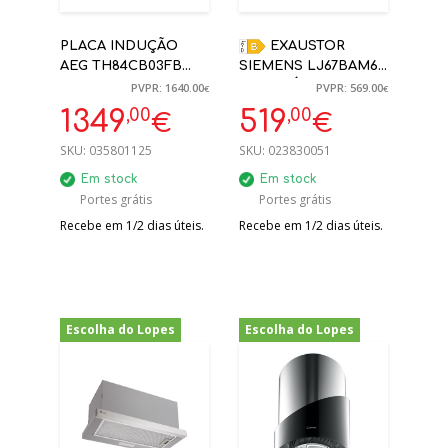
PLACA INDUÇÃO
EXAUSTOR
AEG TH84CB03FB
SIEMENS LJ67BAM60
EXAUSTOR
INTEGRÁVEL 60CM
PVPR: 1640.00
PVPR: 569.00
€
€
INTEGRADO 80CM
749M³/H PRETO C/
,00
,00
1349
519
€
€
PAINEL VIDRO | 5
ANOS GARANTIA
SKU:
035801125
SKU:
023830051
Em stock
Em stock
Portes grátis
Portes grátis
Recebe em 1/2 dias úteis.
Recebe em 1/2 dias úteis.
Escolha do Lopes
Escolha do Lopes
-12%
-50%