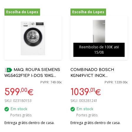
Escolha do Lopes
Escolha do Lopes
-20%
-22%
Reembolso de 100€ até
15/08
MAQ. ROUPA SIEMENS
COMBINADO BOSCH
WG54G2F1EP I-DOS 10KG
KGN49VICT INOX
1400 A
203X70X66.7CM 440L NO
PVPR: 749.00
PVPR: 1339.00
€
€
FROST C
,00
,01
599
1039
€
€
SKU:
023180153
SKU:
003281241
Em stock
Em stock
Portes grátis
Portes grátis
Entrega grátis dentro de casa.
Entrega grátis dentro de casa.