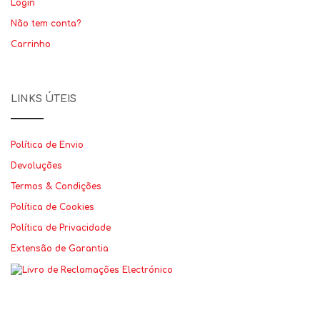
Login
Não tem conta?
Carrinho
LINKS ÚTEIS
Política de Envio
Devoluções
Termos & Condições
Política de Cookies
Política de Privacidade
Extensão de Garantia