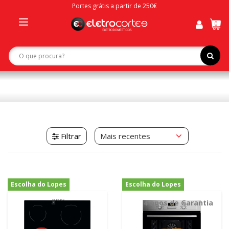
Portes grátis a partir de 250€
0
Toggle
navigation
Filtrar
Escolha do Lopes
Escolha do Lopes
-28%
-11%
4 anos de Garantia