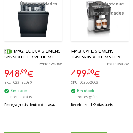
-24%
-44%
Últimas unidades
Em destaque
Últimas unidades
MAQ. LOUÇA SIEMENS
MAQ. CAFE SIEMENS
SN95EX11CE B 9L HOME
TQ505R09 AUTOMÁTICA
CONNECT TOTAL
MOINHO CERÂMICO, ONE
PVPR: 1249.00
PVPR: 898.99
€
€
ENCASTRE OPENASSIST
TOUCH PREPARATION
,99
,00
948
499
€
€
SKU:
023182030
SKU:
023552003
Em stock
Em stock
Portes grátis
Portes grátis
Entrega grátis dentro de casa.
Recebe em 1/2 dias úteis.