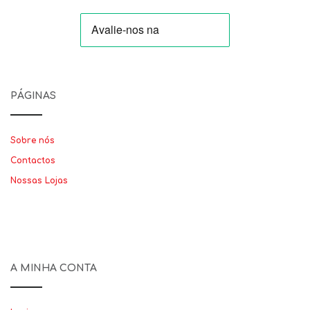
PÁGINAS
Sobre nós
Contactos
Nossas Lojas
A MINHA CONTA