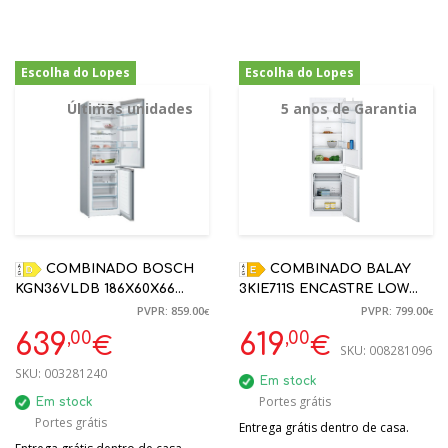
Escolha do Lopes
Escolha do Lopes
-26%
-23%
Últimas unidades
5 anos de Garantia
COMBINADO BOSCH
COMBINADO BALAY
KGN36VLDB 186X60X66
3KIE711S ENCASTRE LOW
INOX 326L D
FROST 177,2X54,1X54,8CM | 5
PVPR: 859.00
PVPR: 799.00
€
€
ANOS GARANTIA
,00
,00
639
619
€
€
SKU:
008281096
SKU:
003281240
Em stock
Portes grátis
Em stock
Portes grátis
Entrega grátis dentro de casa.