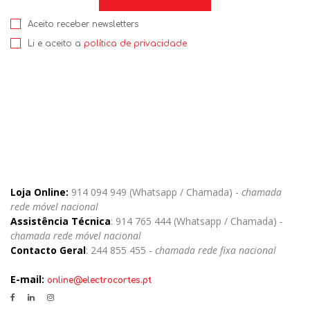
Aceito receber newsletters
Li e aceito a
política de privacidade
Loja Online:
914 094 949 (Whatsapp / Chamada) -
chamada
rede móvel nacional
Assistência Técnica
: 914 765 444 (Whatsapp / Chamada)
-
chamada rede móvel nacional
Contacto Geral
: 244 855 455 -
chamada rede fixa nacional
E-mail:
online@electrocortes.pt