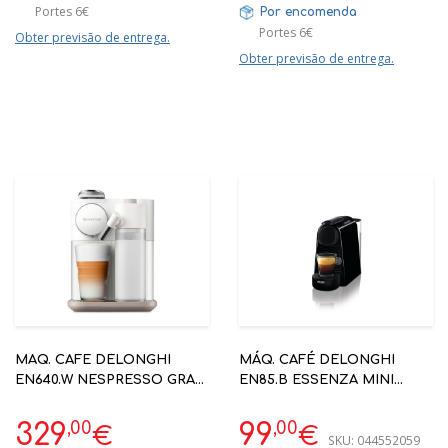
Portes 6€
Por encomenda
Portes 6€
Obter previsão de entrega.
Obter previsão de entrega.
MAQ. CAFE DELONGHI
MÁQ. CAFÉ DELONGHI
EN640.W NESPRESSO GRAN
EN85.B ESSENZA MINI
LATISSIMA C/ LEITE -
PRETA NESPRESSO
AUTOMÁTICA
,00
,00
329
99
€
€
SKU:
044552059