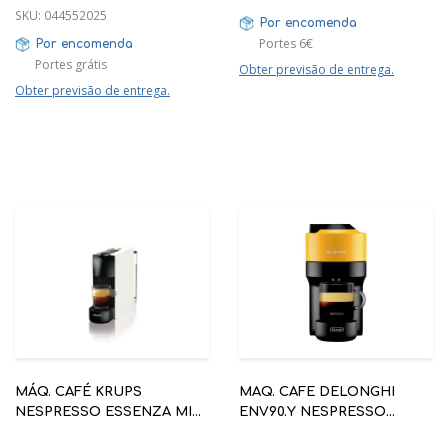
SKU:
044552025
Por encomenda
Portes 6€
Por encomenda
Portes grátis
Obter previsão de entrega.
Obter previsão de entrega.
MÁQ. CAFÉ KRUPS
MAQ. CAFE DELONGHI
NESPRESSO ESSENZA MINI
ENV90.Y NESPRESSO
XN110110 BRANCA
VERTUO POP AMARELO