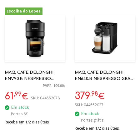
Escolha do Lopes
-43%
MAQ. CAFE DELONGHI
MAQ. CAFE DELONGHI
ENV90.B NESPRESSO
EN640.B NESPRESSO GRAN
VERTUO POP PRETO
LATISSIMA C/ LEITE -
PVPR: 109.00
€
AUTOMÁTICA
,98
,99
379
61
€
€
SKU:
044552078
SKU:
044552027
Em stock
Portes 6€
Em stock
Portes grátis
Recebe em 1/2 dias úteis.
Recebe em 1/2 dias úteis.