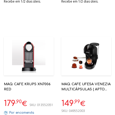
Recebe em 1/2 dias úteis.
Recebe em 1/2 dias úteis.
MAQ. CAFE KRUPS XN7006
MAQ. CAFE UFESA VENEZIA
RED
MULTICÁPSULAS ( APTO
DELTA / NESPRESSO /
DOLCE GUSTO / CAFÉ
,90
,99
179
149
€
€
SKU:
013552051
MOIDO)
SKU:
049552003
Por encomenda