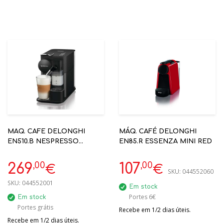
MAQ. CAFE DELONGHI
MÁQ. CAFÉ DELONGHI
EN510.B NESPRESSO
EN85.R ESSENZA MINI RED
LATISSIMA C/ LEITE
,00
,00
269
107
€
€
SKU:
044552060
SKU:
044552001
Em stock
Portes 6€
Em stock
Portes grátis
Recebe em 1/2 dias úteis.
Recebe em 1/2 dias úteis.